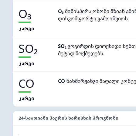
O₃
O₃
მიწისპირა ოზონი მზიან ამი
დისკომფორტი გამოიწვიოს.
კარგი
SO₂
SO₂
გოგირდის დიოქსიდი სუნთქ
მეტად მოქმედებს.
კარგი
CO
CO
ნახშირჟანგი მაღალი კონც
კარგი
24-ᲡᲐᲐᲗᲘᲐᲜᲘ ᲰᲐᲔᲠᲘᲡ ᲮᲐᲠᲘᲡᲮᲘᲡ ᲞᲠᲝᲒᲜᲝᲖᲘ