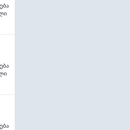
ება
ლი
ება
ლი
ება