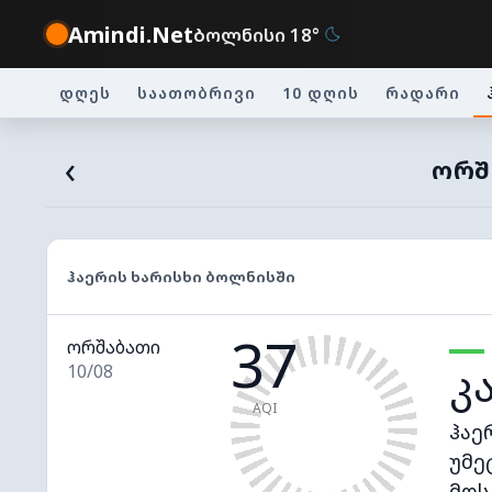
Amindi.Net
ბოლნისი 18°
დღეს
საათობრივი
10 დღის
რადარი
‹
ᲝᲠᲨᲐ
ᲰᲐᲔᲠᲘᲡ ᲮᲐᲠᲘᲡᲮᲘ ᲑᲝᲚᲜᲘᲡᲨᲘ
37
ორშაბათი
კ
10/08
AQI
ჰაე
უმე
მოს