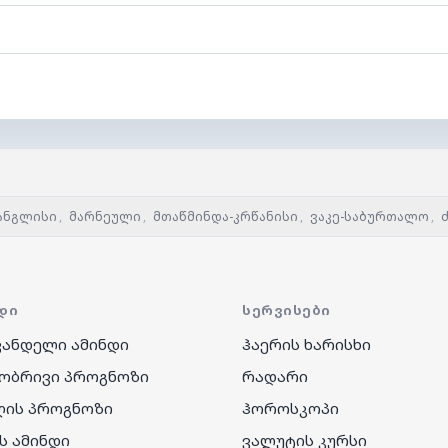
ანგლისი
,
მარნეული
,
მთაწმინდა-კრწანისი
,
ვაკე-საბურთალო
,
ᲓᲘ
ᲡᲔᲠᲕᲘᲡᲔᲑᲘ
ანდელი ამინდი
ჰაერის ხარისხი
ობრივი პროგნოზი
რადარი
ღის პროგნოზი
ჰოროსკოპი
ს ამინდი
ვალუტის კურსი