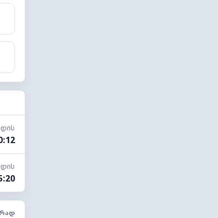
ადის
0:12
ადის
5:20
ᲠᲐᲓ