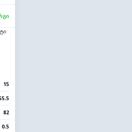
რგი
რტი
15
55.5
82
0.5