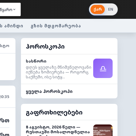
ქარ
EN
წყარო
ს ამინდი
გზის მდგომარეობა
ჰოროსკოპი
ᲘᲡᲢᲝ
სასწორი
♎
დღეს ყველაზე მნიშვნელოვანი
იქნება ზომიერება — როგორც
საქმეში, ისე სიტყ...
ყველა ჰოროსკოპი
20:35
გაფრთხილებები
მ/სთ
8 აგვისტო, 2026 წელი —
რუსთავში მოსალოდნელია
მ/სთ