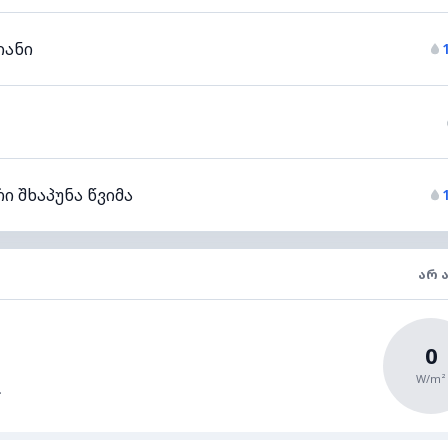
იანი
ი შხაპუნა წვიმა
ᲐᲠ 
0
W/m²
.