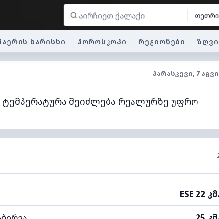
თეთრი
ჰაერის ხარისხი
ჰოროსკოპი
რეგიონები
ზღვი
ᲞᲐᲠᲐᲡᲙᲔᲕᲘ, 7 ᲐᲒᲕ
თ ტემპერატურა შეიძლება რეალურზე უფრო
ESE 22 კ
აბერვა
25 კ