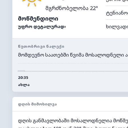
მგრძნობელობა 22°
ტენიანო
მოწმენდილი
ხილვად
ᲣᲤᲠᲝ ᲓᲔᲢᲐᲚᲣᲠᲐᲓ
›
ᲬᲣᲗᲝᲑᲠᲘᲕᲘ ᲜᲐᲚᲔᲥᲘ
მომდევნო საათებში წვიმა მოსალოდნელი ა
20:35
ᲐᲮᲚᲐ
ᲓᲦᲘᲡ ᲛᲘᲛᲝᲮᲘᲚᲕᲐ
დღის განმავლობაში მოსალოდნელია მოწმე