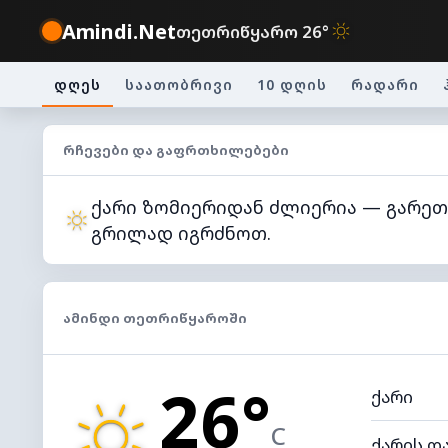
Amindi.Net
თეთრიწყარო 26°
დღეს
საათობრივი
10 დღის
რადარი
ᲠᲩᲔᲕᲔᲑᲘ ᲓᲐ ᲒᲐᲤᲠᲗᲮᲘᲚᲔᲑᲔᲑᲘ
ქარი ზომიერიდან ძლიერია — გარე
გრილად იგრძნოთ.
ᲐᲛᲘᲜᲓᲘ ᲗᲔᲗᲠᲘᲬᲧᲐᲠᲝᲨᲘ
26°
ქარი
C
ქარის დ