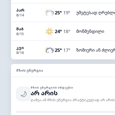
ᲞᲐᲠ
25°
19°
უმეტესად ღრუბლ
8/14
ᲨᲐᲑ
24°
18°
მოწმენდილი
8/15
ᲙᲕᲘ
25°
17°
ზომიერი ან ძლიერ
8/16
ᲛᲖᲘᲡ ᲔᲜᲔᲠᲒᲘᲐ
ᲛᲖᲘᲡ ᲔᲜᲔᲠᲒᲘᲘᲡ ᲘᲜᲓᲔᲥᲡᲘ
არ არის
🌙
ღამეა ან მზის ენერგია პრაქტიკულად არ არის