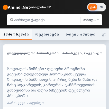
Amindi.Net
თბილისი 31°
ქარ
EN
თბილისი
ჰოროსკოპი
რეგიონები
ზღვის ამინდი
გზ
ᲧᲝᲕᲔᲚᲓᲦᲘᲣᲠᲘ ᲰᲝᲠᲝᲡᲙᲝᲞᲘ
ᲞᲐᲠᲐᲡᲙᲔᲕᲘ, 7 ᲐᲒᲕᲘᲡᲢᲝ
ზოდიაქოს ნიშნები • დღიური პროგნოზი
გაეცანი დღევანდელ ჰოროსკოპს ყველა
ზოდიაქოს ნიშნისთვის. აირჩიე შენი ნიშანი და
ნახე სიყვარულის, კარიერის, ჯანმრთელობის,
განწყობისა და დღის რჩევების დეტალური
პროგნოზი.
პარასკევი, 7 აგვისტო