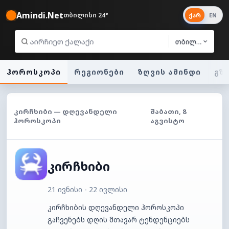
Amindi.Net
თბილისი 24°
ქარ
EN
თბილისი
ჰოროსკოპი
რეგიონები
ზღვის ამინდი
გზ
ᲙᲘᲠᲩᲮᲘᲑᲘ — ᲓᲦᲔᲕᲐᲜᲓᲔᲚᲘ
ᲨᲐᲑᲐᲗᲘ, 8
ᲰᲝᲠᲝᲡᲙᲝᲞᲘ
ᲐᲒᲕᲘᲡᲢᲝ
კირჩხიბი
21 ივნისი - 22 ივლისი
კირჩხიბის დღევანდელი ჰოროსკოპი
გაჩვენებს დღის მთავარ ტენდენციებს