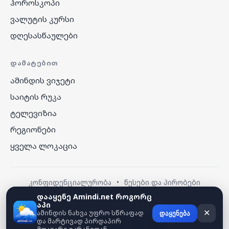
ჰოროსკოპი
ვალუტის კურსი
დღესასწაულები
ᲓᲐᲛᲐᲢᲔᲑᲘᲗ
ამინდის ვიჯეტი
საიტის რუკა
ტელევიზია
რეგიონები
ყველა ლოკაცია
კონფიდენციალურობა
•
წესები და პირობები
დააყენე Amindi.net როგორც
აპი
© 2026 amindi.net — ყველა უფლება დაცულია.
ამინდის ნახვა უფრო სწრაფად
✕
დაყენება
და მარტივად პირდაპირ