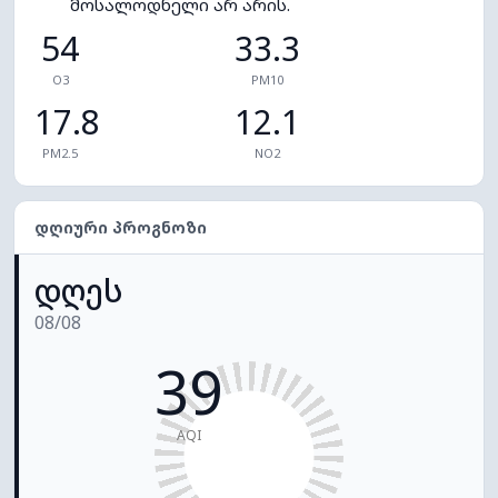
მოსალოდნელი არ არის.
54
33.3
O3
PM10
17.8
12.1
PM2.5
NO2
ᲓᲦᲘᲣᲠᲘ ᲞᲠᲝᲒᲜᲝᲖᲘ
დღეს
08/08
39
AQI