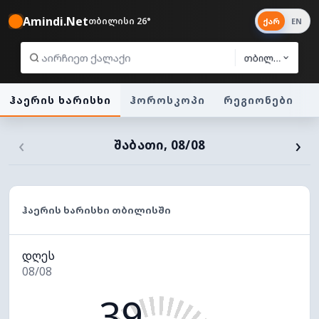
Amindi.Net
თბილისი 26°
ქარ
EN
თბილისი
ჰაერის ხარისხი
ჰოროსკოპი
რეგიონები
‹
›
ᲨᲐᲑᲐᲗᲘ, 08/08
ᲰᲐᲔᲠᲘᲡ ᲮᲐᲠᲘᲡᲮᲘ ᲗᲑᲘᲚᲘᲡᲨᲘ
დღეს
08/08
39