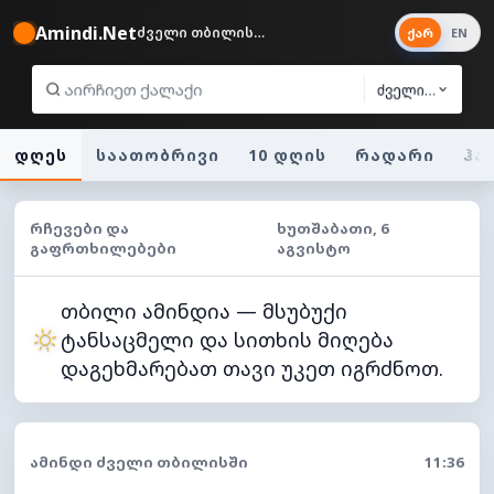
Amindi.Net
ძველი თბილისი 28°
ქარ
EN
ძველი თბილის
დღეს
საათობრივი
10 დღის
რადარი
ჰა
ᲠᲩᲔᲕᲔᲑᲘ ᲓᲐ
ᲮᲣᲗᲨᲐᲑᲐᲗᲘ, 6
ᲒᲐᲤᲠᲗᲮᲘᲚᲔᲑᲔᲑᲘ
ᲐᲒᲕᲘᲡᲢᲝ
თბილი ამინდია — მსუბუქი
ტანსაცმელი და სითხის მიღება
დაგეხმარებათ თავი უკეთ იგრძნოთ.
ᲐᲛᲘᲜᲓᲘ ᲫᲕᲔᲚᲘ ᲗᲑᲘᲚᲘᲡᲨᲘ
11:36