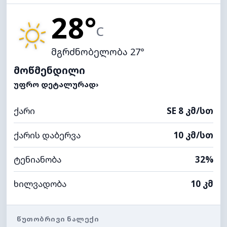
28°
C
მგრძნობელობა 27°
მოწმენდილი
ᲣᲤᲠᲝ ᲓᲔᲢᲐᲚᲣᲠᲐᲓ
›
ქარი
SE 8 კმ/სთ
ქარის დაბერვა
10 კმ/სთ
ტენიანობა
32%
ხილვადობა
10 კმ
ᲬᲣᲗᲝᲑᲠᲘᲕᲘ ᲜᲐᲚᲔᲥᲘ