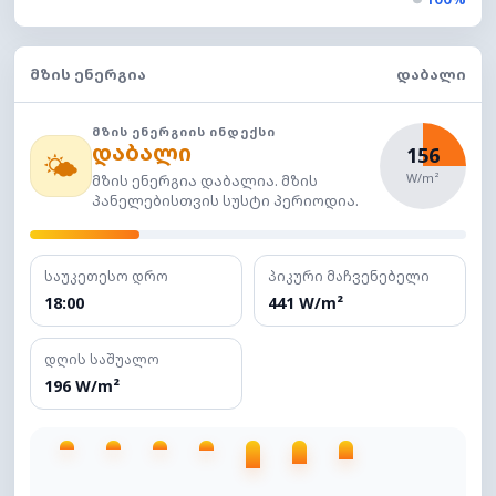
ᲛᲖᲘᲡ ᲔᲜᲔᲠᲒᲘᲐ
ᲓᲐᲑᲐᲚᲘ
ᲛᲖᲘᲡ ᲔᲜᲔᲠᲒᲘᲘᲡ ᲘᲜᲓᲔᲥᲡᲘ
დაბალი
156
🌤️
W/m²
მზის ენერგია დაბალია. მზის
პანელებისთვის სუსტი პერიოდია.
საუკეთესო დრო
პიკური მაჩვენებელი
18:00
441 W/m²
დღის საშუალო
196 W/m²