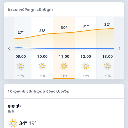
ᲡᲐᲐᲗᲝᲑᲠᲘᲕᲘ ᲐᲛᲘᲜᲓᲘ
3
32°
31°
30°
28°
27°
°
‹
›
00
09:00
10:00
11:00
12:00
13:00
14
◔
◔
◔
◔
◔
◔
%
1%
1%
1%
1%
1%
10 ᲓᲦᲘᲡ ᲐᲛᲘᲜᲓᲘᲡ ᲞᲠᲝᲒᲜᲝᲖᲘ
ᲓᲦᲔᲡ
8/6
34°
19°