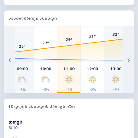
ᲡᲐᲐᲗᲝᲑᲠᲘᲕᲘ ᲐᲛᲘᲜᲓᲘ
3
32°
31°
29°
27°
25°
°
‹
›
00
09:00
10:00
11:00
12:00
13:00
14
◔
◔
◔
◔
◔
◔
%
5%
3%
2%
2%
2%
10 ᲓᲦᲘᲡ ᲐᲛᲘᲜᲓᲘᲡ ᲞᲠᲝᲒᲜᲝᲖᲘ
ᲓᲦᲔᲡ
8/10