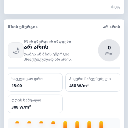
0%
ᲛᲖᲘᲡ ᲔᲜᲔᲠᲒᲘᲐ
ᲐᲠ ᲐᲠᲘᲡ
ᲛᲖᲘᲡ ᲔᲜᲔᲠᲒᲘᲘᲡ ᲘᲜᲓᲔᲥᲡᲘ
არ არის
0
🌙
W/m²
ღამეა ან მზის ენერგია
პრაქტიკულად არ არის.
საუკეთესო დრო
პიკური მაჩვენებელი
15:00
458 W/m²
დღის საშუალო
308 W/m²