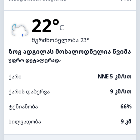
22°
C
მგრძნობელობა 23°
ზოგ ადგილას მოსალოდნელია წვიმა
ᲣᲤᲠᲝ ᲓᲔᲢᲐᲚᲣᲠᲐᲓ
›
ქარი
NNE 5 კმ/სთ
ქარის დაბერვა
9 კმ/სთ
ტენიანობა
66%
ხილვადობა
9 კმ