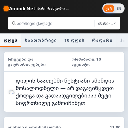
Amindi.Net
ისანი-სამგორი 22°
ქარ
EN
ისანი-სამგორი
დღეს
საათობრივი
10 დღის
რადარი
ჰა
ᲠᲩᲔᲕᲔᲑᲘ ᲓᲐ
ᲝᲠᲨᲐᲑᲐᲗᲘ, 10
ᲒᲐᲤᲠᲗᲮᲘᲚᲔᲑᲔᲑᲘ
ᲐᲒᲕᲘᲡᲢᲝ
დილის საათებში ნესტიანი ამინდია
მოსალოდნელი — არ დაგავიწყდეთ
ქოლგა და გადაადგილებისას მეტი
სიფრთხილე გამოიჩინეთ.
ᲐᲛᲘᲜᲓᲘ ᲘᲡᲐᲜᲘ-ᲡᲐᲛᲒᲝᲠᲨᲘ
11:00