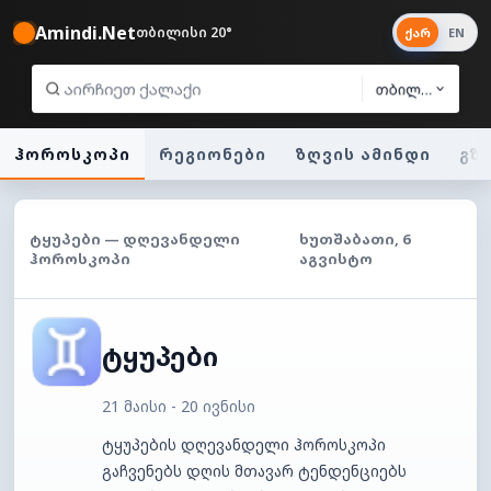
Amindi.Net
თბილისი 20°
ქარ
EN
თბილისი
ჰოროსკოპი
რეგიონები
ზღვის ამინდი
გზ
ᲢᲧᲣᲞᲔᲑᲘ — ᲓᲦᲔᲕᲐᲜᲓᲔᲚᲘ
ᲮᲣᲗᲨᲐᲑᲐᲗᲘ, 6
ᲰᲝᲠᲝᲡᲙᲝᲞᲘ
ᲐᲒᲕᲘᲡᲢᲝ
ტყუპები
21 მაისი - 20 ივნისი
ტყუპების დღევანდელი ჰოროსკოპი
გაჩვენებს დღის მთავარ ტენდენციებს