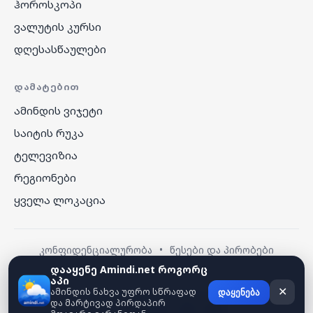
ჰოროსკოპი
ვალუტის კურსი
დღესასწაულები
ᲓᲐᲛᲐᲢᲔᲑᲘᲗ
ამინდის ვიჯეტი
საიტის რუკა
ტელევიზია
რეგიონები
ყველა ლოკაცია
კონფიდენციალურობა
•
წესები და პირობები
დააყენე Amindi.net როგორც
აპი
© 2026 amindi.net — ყველა უფლება დაცულია.
ამინდის ნახვა უფრო სწრაფად
✕
დაყენება
და მარტივად პირდაპირ