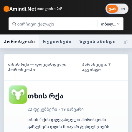
Amindi.Net
თბილისი 24°
ქარ
EN
თბილისი
ჰოროსკოპი
რეგიონები
ზღვის ამინდი
გზ
ᲗᲮᲘᲡ ᲠᲥᲐ — ᲓᲦᲔᲕᲐᲜᲓᲔᲚᲘ
ᲞᲐᲠᲐᲡᲙᲔᲕᲘ, 7
ᲰᲝᲠᲝᲡᲙᲝᲞᲘ
ᲐᲒᲕᲘᲡᲢᲝ
თხის რქა
22 დეკემბერი - 19 იანვარი
თხის რქის დღევანდელი ჰოროსკოპი
გაჩვენებს დღის მთავარ ტენდენციებს