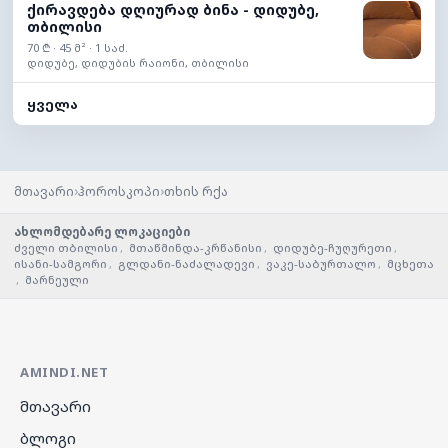
ქირავდება დღიურად ბინა - დიდუბე,
თბილისი
70 ₾ · 45 მ² · 1 საძ.
დიდუბე, დიდუბის რაიონი, თბილისი
ყველა
›
›
მთავარი
ჰოროსკოპი
თხის რქა
ახლომდებარე ლოკაციები
ძველი თბილისი
,
მთაწმინდა-კრწანისი
,
დიდუბე-ჩუღურეთი
,
ისანი-სამგორი
,
გლდანი-ნაძალადევი
,
ვაკე-საბურთალო
,
მცხეთა
,
მარნეული
AMINDI.NET
მთავარი
ბლოგი