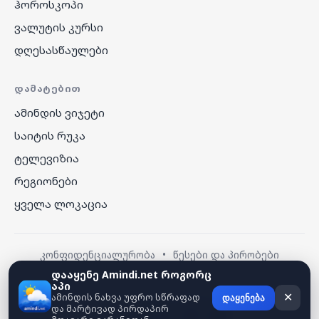
ჰოროსკოპი
ვალუტის კურსი
დღესასწაულები
ᲓᲐᲛᲐᲢᲔᲑᲘᲗ
ამინდის ვიჯეტი
საიტის რუკა
ტელევიზია
რეგიონები
ყველა ლოკაცია
კონფიდენციალურობა
•
წესები და პირობები
დააყენე Amindi.net როგორც
აპი
© 2026 amindi.net — ყველა უფლება დაცულია.
ამინდის ნახვა უფრო სწრაფად
✕
დაყენება
და მარტივად პირდაპირ