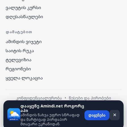
ვალუტის კურსი
დღესასწაულები
ᲓᲐᲛᲐᲢᲔᲑᲘᲗ
ამინდის ვიჯეტი
საიტის რუკა
ტელევიზია
რეგიონები
ყველა ლოკაცია
კონფიდენციალურობა
•
წესები და პირობები
დააყენე Amindi.net როგორც
აპი
© 2026 amindi.net — ყველა უფლება დაცულია.
ამინდის ნახვა უფრო სწრაფად
✕
დაყენება
და მარტივად პირდაპირ
მთავარი ეკრანიდან.