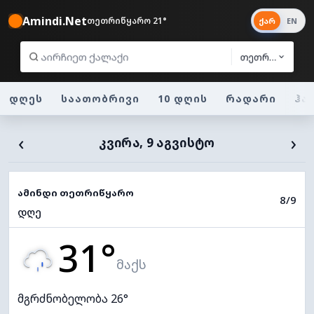
Amindi.Net
თეთრიწყარო 21°
ქარ
EN
თეთრიწყარო
დღეს
საათობრივი
10 დღის
რადარი
ჰა
‹
›
ᲙᲕᲘᲠᲐ, 9 ᲐᲒᲕᲘᲡᲢᲝ
ამინდი თეთრიწყარო
8/9
დღე
31°
მაქს
მგრძნობელობა 26°