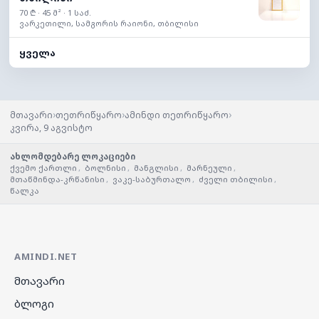
70 ₾ · 45 მ² · 1 საძ.
ვარკეთილი, სამგორის რაიონი, თბილისი
ყველა
›
›
›
მთავარი
თეთრიწყარო
ამინდი თეთრიწყარო
კვირა, 9 აგვისტო
ახლომდებარე ლოკაციები
ქვემო ქართლი
,
ბოლნისი
,
მანგლისი
,
მარნეული
,
მთაწმინდა-კრწანისი
,
ვაკე-საბურთალო
,
ძველი თბილისი
,
წალკა
AMINDI.NET
მთავარი
ბლოგი