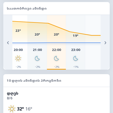
ᲡᲐᲐᲗᲝᲑᲠᲘᲕᲘ ᲐᲛᲘᲜᲓᲘ
°
23°
20°
20°
19°
‹
›
00
20:00
21:00
22:00
23:00
◔
◔
◔
◔
%
2%
2%
2%
1%
10 ᲓᲦᲘᲡ ᲐᲛᲘᲜᲓᲘᲡ ᲞᲠᲝᲒᲜᲝᲖᲘ
ᲓᲦᲔᲡ
8/6
32°
16°