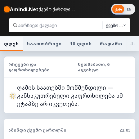
Amindi.Net
ქვემო ქართლი 27°
ქარ
EN
ქვემო ქართლი
დღეს
საათობრივი
10 დღის
რადარი
ჰა
ᲠᲩᲔᲕᲔᲑᲘ ᲓᲐ
ᲮᲣᲗᲨᲐᲑᲐᲗᲘ, 6
ᲒᲐᲤᲠᲗᲮᲘᲚᲔᲑᲔᲑᲘ
ᲐᲒᲕᲘᲡᲢᲝ
ღამის საათებში მოწმენდილი —
განსაკუთრებული გაფრთხილება ამ
ეტაპზე არ იკვეთება.
ᲐᲛᲘᲜᲓᲘ ᲥᲕᲔᲛᲝ ᲥᲐᲠᲗᲚᲨᲘ
22:05