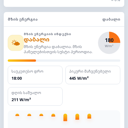
ᲛᲖᲘᲡ ᲔᲜᲔᲠᲒᲘᲐ
ᲓᲐᲑᲐᲚᲘ
ᲛᲖᲘᲡ ᲔᲜᲔᲠᲒᲘᲘᲡ ᲘᲜᲓᲔᲥᲡᲘ
დაბალი
180
🌤️
W/m²
მზის ენერგია დაბალია. მზის
პანელებისთვის სუსტი პერიოდია.
საუკეთესო დრო
პიკური მაჩვენებელი
18:00
445 W/m²
დღის საშუალო
211 W/m²