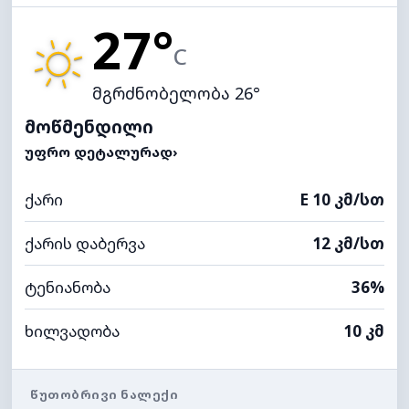
27°
C
მგრძნობელობა 26°
მოწმენდილი
ᲣᲤᲠᲝ ᲓᲔᲢᲐᲚᲣᲠᲐᲓ
›
ქარი
E 10 კმ/სთ
ქარის დაბერვა
12 კმ/სთ
ტენიანობა
36%
ხილვადობა
10 კმ
ᲬᲣᲗᲝᲑᲠᲘᲕᲘ ᲜᲐᲚᲔᲥᲘ