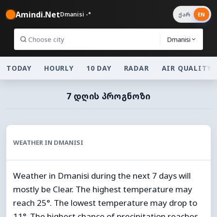
Amindi.Net
Dmanisi -°
ქარ
EN
Dmanisi
TODAY
HOURLY
10 DAY
RADAR
AIR QUALITY
7 ᲓᲦᲘᲡ ᲞᲠᲝᲒᲜᲝᲖᲘ
WEATHER IN DMANISI
Weather in Dmanisi during the next 7 days will
mostly be Clear. The highest temperature may
reach 25°. The lowest temperature may drop to
11°. The highest chance of precipitation reaches