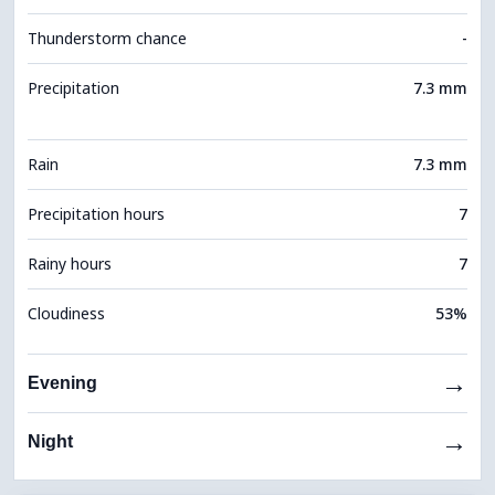
Thunderstorm chance
-
Precipitation
7.3 mm
Rain
7.3 mm
Precipitation hours
7
Rainy hours
7
Cloudiness
53%
→
Evening
→
Night