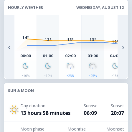
HOURLY WEATHER
WEDNESDAY, AUGUST 12
14°
13°
13°
13°
12°
‹
›
00:00
01:00
02:00
03:00
04:00
◔
◔
◔
◔
◔
10%
10%
23%
25%
13%
SUN & MOON
Day duration
Sunrise
Sunset
13 hours 58 minutes
06:09
20:07
Moon phase
Moonrise
Moonset