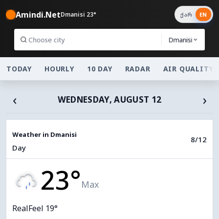
Amindi.Net
Dmanisi 23°
ქარ
EN
Dmanisi
TODAY
HOURLY
10 DAY
RADAR
AIR QUALITY
‹
›
WEDNESDAY, AUGUST 12
Weather in Dmanisi
8/12
Day
23°
Max
RealFeel 19°