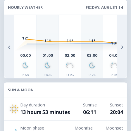
HOURLY WEATHER
FRIDAY, AUGUST 14
12°
11°
11°
11°
10°
‹
›
00:00
01:00
02:00
03:00
04:00
◔
◔
◔
◔
◔
16%
16%
17%
17%
18%
SUN & MOON
Day duration
Sunrise
Sunset
13 hours 53 minutes
06:11
20:04
Moon phase
Moonrise
Moonset