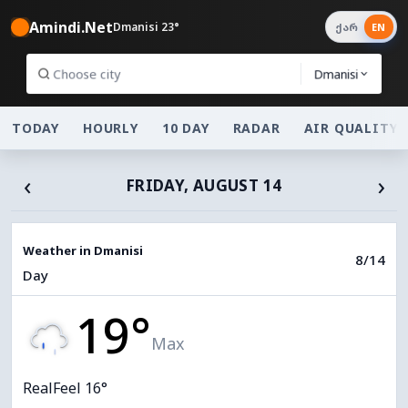
Amindi.Net
Dmanisi 23°
ქარ
EN
Dmanisi
TODAY
HOURLY
10 DAY
RADAR
AIR QUALITY
‹
›
FRIDAY, AUGUST 14
Weather in Dmanisi
8/14
Day
19°
Max
RealFeel 16°