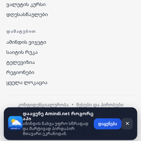
ვალუტის კურსი
დღესასწაულები
ᲓᲐᲛᲐᲢᲔᲑᲘᲗ
ამინდის ვიჯეტი
საიტის რუკა
ტელევიზია
რეგიონები
ყველა ლოკაცია
კონფიდენციალურობა
•
წესები და პირობები
დააყენე Amindi.net როგორც
აპი
© 2026 amindi.net — ყველა უფლება დაცულია.
ამინდის ნახვა უფრო სწრაფად
✕
დაყენება
და მარტივად პირდაპირ
მთავარი ეკრანიდან.