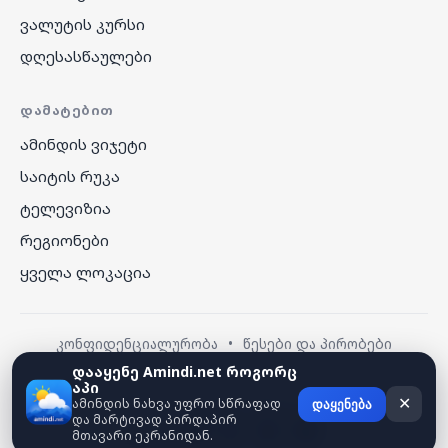
ვალუტის კურსი
დღესასწაულები
ᲓᲐᲛᲐᲢᲔᲑᲘᲗ
ამინდის ვიჯეტი
საიტის რუკა
ტელევიზია
რეგიონები
ყველა ლოკაცია
კონფიდენციალურობა
•
წესები და პირობები
დააყენე Amindi.net როგორც
აპი
© 2026 amindi.net — ყველა უფლება დაცულია.
ამინდის ნახვა უფრო სწრაფად
✕
დაყენება
და მარტივად პირდაპირ
მთავარი ეკრანიდან.