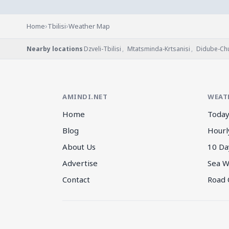
›
›
Home
Tbilisi
Weather Map
Nearby locations
Dzveli-Tbilisi
,
Mtatsminda-Krtsanisi
,
Didube-Ch
AMINDI.NET
WEAT
Home
Today
Blog
Hourl
About Us
10 Da
Advertise
Sea W
Contact
Road 