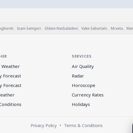
ughureti
,
Isani-Samgori
,
Gldani-Nadzaladevi
,
Vake-Saburtalo
,
Mcxeta
,
Mar
HER
SERVICES
 Weather
Air Quality
y Forecast
Radar
y Forecast
Horoscope
eather
Currency Rates
Conditions
Holidays
Privacy Policy
•
Terms & Conditions