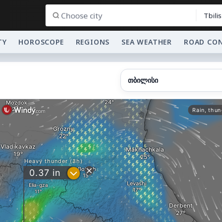
Tbilis
TY
HOROSCOPE
REGIONS
SEA WEATHER
ROAD CO
თბილისი