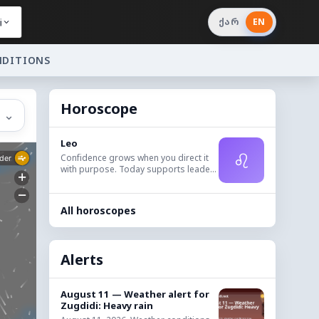
i
ქარ
EN
NDITIONS
Horoscope
⌄
Leo
♌
Confidence grows when you direct it
with purpose. Today supports leade...
All horoscopes
Alerts
August 11 — Weather alert for
Zugdidi: Heavy rain