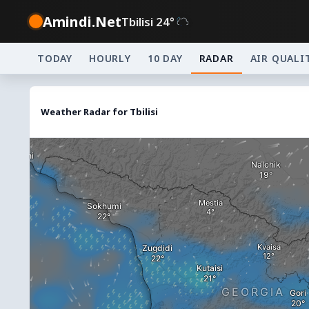
Amindi.Net
Tbilisi 24°
TODAY
HOURLY
10 DAY
RADAR
AIR QUALI
Weather Radar for Tbilisi