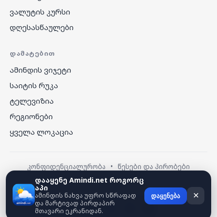
ვალუტის კურსი
დღესასწაულები
ᲓᲐᲛᲐᲢᲔᲑᲘᲗ
ამინდის ვიჯეტი
საიტის რუკა
ტელევიზია
რეგიონები
ყველა ლოკაცია
კონფიდენციალურობა
•
წესები და პირობები
დააყენე Amindi.net როგორც
აპი
© 2026 amindi.net — ყველა უფლება დაცულია.
ამინდის ნახვა უფრო სწრაფად
✕
დაყენება
და მარტივად პირდაპირ
მთავარი ეკრანიდან.