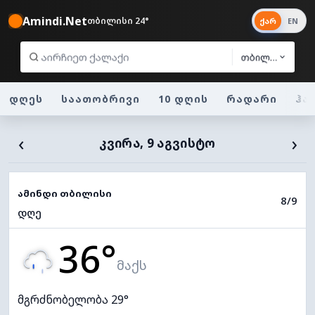
Amindi.Net
თბილისი 24°
ქარ
EN
თბილისი
დღეს
საათობრივი
10 დღის
რადარი
ჰა
‹
›
ᲙᲕᲘᲠᲐ, 9 ᲐᲒᲕᲘᲡᲢᲝ
ამინდი თბილისი
8/9
დღე
36°
მაქს
მგრძნობელობა 29°