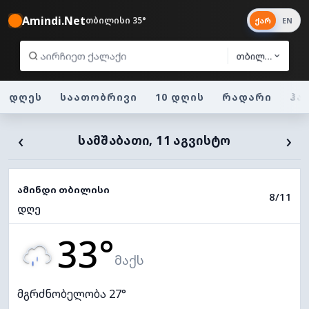
Amindi.Net
თბილისი 35°
ქარ
EN
თბილისი
დღეს
საათობრივი
10 დღის
რადარი
ჰა
‹
›
ᲡᲐᲛᲨᲐᲑᲐᲗᲘ, 11 ᲐᲒᲕᲘᲡᲢᲝ
ამინდი თბილისი
8/11
დღე
33°
მაქს
მგრძნობელობა 27°