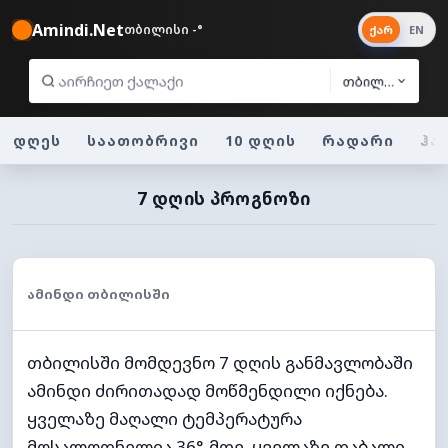
Amindi.Net
თბილისი -°
ქარ
EN
თბილისი
დღეს
საათობრივი
10 დღის
რადარი
ჰა
7 ᲓᲦᲘᲡ ᲞᲠᲝᲒᲜᲝᲖᲘ
ᲐᲛᲘᲜᲓᲘ ᲗᲑᲘᲚᲘᲡᲨᲘ
თბილისში მომდევნო 7 დღის განმავლობაში
ამინდი ძირითადად მოწმენდილი იქნება.
ყველაზე მაღალი ტემპერატურა
მოსალოდნელია 36°-მდე. ყველაზე დაბალი