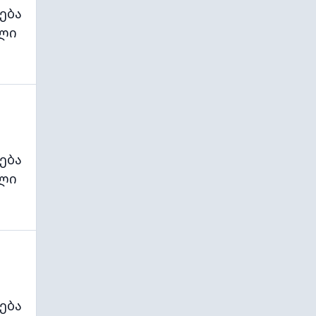
ება
ლი
ება
ლი
ება