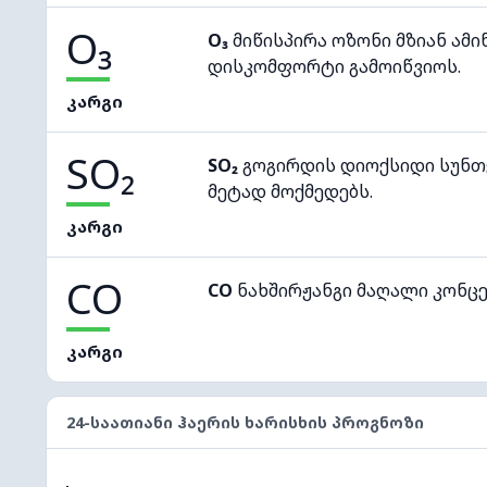
O₃
O₃
მიწისპირა ოზონი მზიან ამი
დისკომფორტი გამოიწვიოს.
კარგი
SO₂
SO₂
გოგირდის დიოქსიდი სუნთქ
მეტად მოქმედებს.
კარგი
CO
CO
ნახშირჟანგი მაღალი კონც
კარგი
24-ᲡᲐᲐᲗᲘᲐᲜᲘ ᲰᲐᲔᲠᲘᲡ ᲮᲐᲠᲘᲡᲮᲘᲡ ᲞᲠᲝᲒᲜᲝᲖᲘ