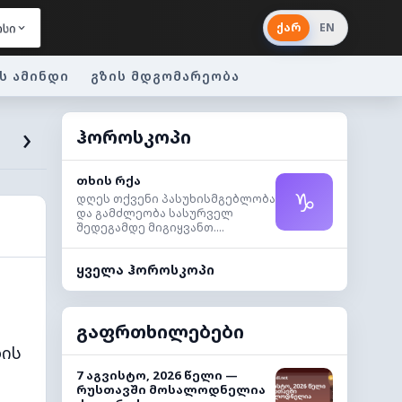
ქარ
EN
ისი
ს ამინდი
გზის მდგომარეობა
›
ჰოროსკოპი
თხის რქა
♑
დღეს თქვენი პასუხისმგებლობა
და გამძლეობა სასურველ
შედეგამდე მიგიყვანთ....
ყველა ჰოროსკოპი
გაფრთხილებები
ბის
7 აგვისტო, 2026 წელი —
რუსთავში მოსალოდნელია