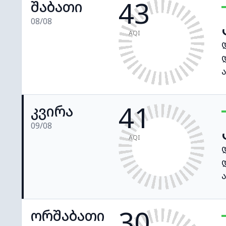
43
შაბათი
08/08
AQI
41
კვირა
09/08
AQI
30
ორშაბათი