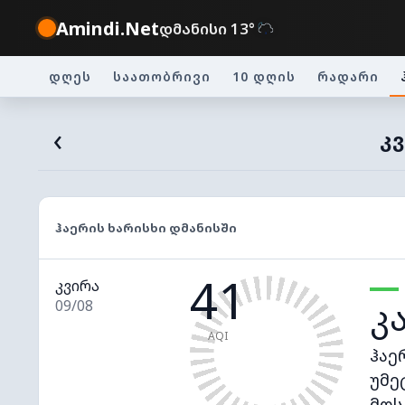
Amindi.Net
დმანისი 13°
დღეს
საათობრივი
10 დღის
რადარი
‹
ᲙᲕ
ᲰᲐᲔᲠᲘᲡ ᲮᲐᲠᲘᲡᲮᲘ ᲓᲛᲐᲜᲘᲡᲨᲘ
41
კვირა
კ
09/08
AQI
ჰაე
უმე
მოს