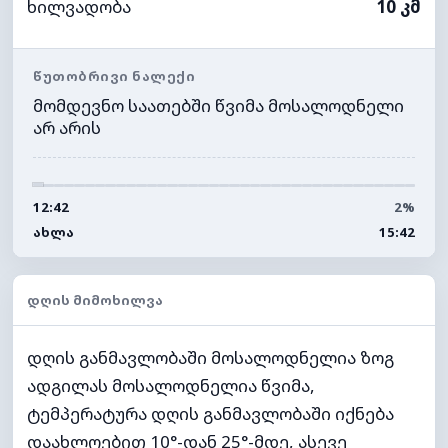
ხილვადობა
10 კმ
ᲬᲣᲗᲝᲑᲠᲘᲕᲘ ᲜᲐᲚᲔᲥᲘ
მომდევნო საათებში წვიმა მოსალოდნელი
არ არის
12:42
2%
ᲐᲮᲚᲐ
15:42
ᲓᲦᲘᲡ ᲛᲘᲛᲝᲮᲘᲚᲕᲐ
დღის განმავლობაში მოსალოდნელია ზოგ
ადგილას მოსალოდნელია წვიმა,
ტემპერატურა დღის განმავლობაში იქნება
დაახლოებით 10°-დან 25°-მდე, ასევე