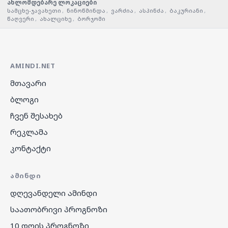
ახლომდებარე ლოკაციები
სამცხე-ჯავახეთი
,
ნინოწმინდა
,
ვარძია
,
ასპინძა
,
ბაკურიანი
,
წაღვერი
,
ახალციხე
,
ბორჯომი
AMINDI.NET
მთავარი
ბლოგი
ჩვენ შესახებ
რეკლამა
კონტაქტი
ᲐᲛᲘᲜᲓᲘ
დღევანდელი ამინდი
საათობრივი პროგნოზი
10 დღის პროგნოზი