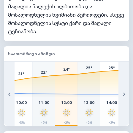
მაღალია ნალექის ალბათობა და
მოსალოდნელია წვიმიანი პერიოდები, ასევე
მოსალოდნელია სუსტი ქარი და მაღალი
ტენიანობა.
ᲡᲐᲐᲗᲝᲑᲠᲘᲕᲘ ᲐᲛᲘᲜᲓᲘ
2
25°
25°
24°
22°
21°
°
‹
›
00
10:00
11:00
12:00
13:00
14:00
15
◔
◔
◔
◔
◔
◔
%
3%
2%
2%
2%
2%