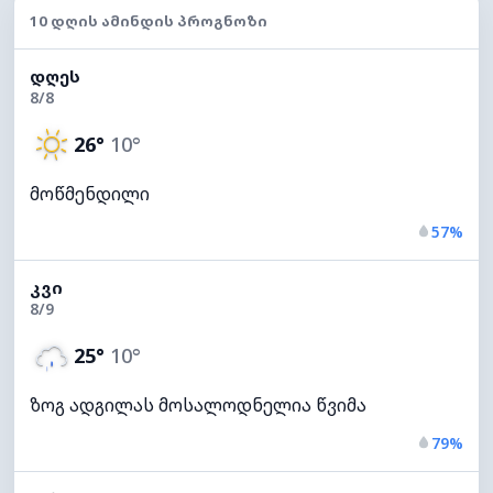
10 ᲓᲦᲘᲡ ᲐᲛᲘᲜᲓᲘᲡ ᲞᲠᲝᲒᲜᲝᲖᲘ
ᲓᲦᲔᲡ
8/8
26°
10°
მოწმენდილი
57%
ᲙᲕᲘ
8/9
25°
10°
ზოგ ადგილას მოსალოდნელია წვიმა
79%