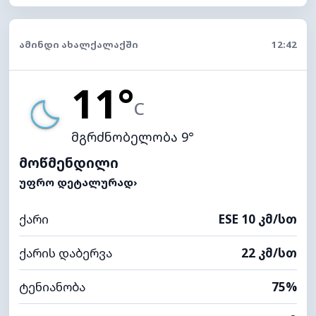
ᲐᲛᲘᲜᲓᲘ ᲐᲮᲐᲚᲥᲐᲚᲐᲥᲨᲘ
12:42
11°
C
მგრძნობელობა 9°
მოწმენდილი
ᲣᲤᲠᲝ ᲓᲔᲢᲐᲚᲣᲠᲐᲓ
›
ქარი
ESE 10 კმ/სთ
ქარის დაბერვა
22 კმ/სთ
ტენიანობა
75%