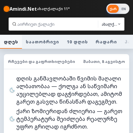
Amindi.Net
ახალქალაქი 11°
ქარ
EN
ახალქალაქი
დღეს
საათობრივი
10 დღის
რადარი
ჰა
ᲠᲩᲔᲕᲔᲑᲘ ᲓᲐ ᲒᲐᲤᲠᲗᲮᲘᲚᲔᲑᲔᲑᲘ
ᲨᲐᲑᲐᲗᲘ, 8 ᲐᲒᲕᲘᲡᲢᲝ
დღის განმავლობაში წვიმის მაღალი
ალბათობაა — ქოლგა ან საწვიმარი
აუცილებლად დაგჭირდებათ, ამიტომ
გარეთ გასვლა წინასწარ დაგეგმეთ.
ქარი ზომიერიდან ძლიერია — გარეთ
ტემპერატურა შეიძლება რეალურზე
უფრო გრილად იგრძნოთ.