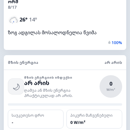
ᲝᲠᲨ
8/17
26°
14°
ზოგ ადგილას მოსალოდნელია წვიმა
100%
ᲛᲖᲘᲡ ᲔᲜᲔᲠᲒᲘᲐ
ᲐᲠ ᲐᲠᲘᲡ
ᲛᲖᲘᲡ ᲔᲜᲔᲠᲒᲘᲘᲡ ᲘᲜᲓᲔᲥᲡᲘ
არ არის
0
🌙
W/m²
ღამეა ან მზის ენერგია
პრაქტიკულად არ არის.
საუკეთესო დრო
პიკური მაჩვენებელი
-
0 W/m²