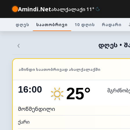
Amindi.Net
ახალქალაქი 11°
დღეს
საათობრივი
10 დღის
რადარი
‹
ᲓᲦᲔᲡ • Შ
ᲐᲛᲘᲜᲓᲘ ᲡᲐᲐᲗᲝᲑᲠᲘᲕᲐᲓ ᲐᲮᲐᲚᲥᲐᲚᲐᲥᲨᲘ
16:00
25°
მგრძნობ
მოწმენდილი
ქარი