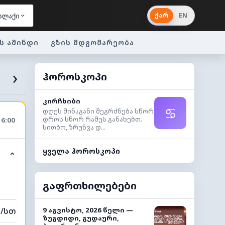
ქარ
EN
ალაქი
ს ამინდი
გზის მდგომარეობა
›
ჰოროსკოპი
კირჩხიბი
♋
დღეს შინაგანი შეგრძნება სწორ
დროს სწორ რამეს განახებთ.
16:00
სითბო, ზრუნვა დ...
ყველა ჰოროსკოპი
⌃
გაფრთხილებები
მ/სთ
9 აგვისტო, 2026 წელი —
ზუგდიდი, გუდაური,