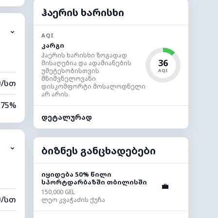
7%
ჰაერის ხარისხი
⌄
0 კმ
AQI
კარგი
40 მ
ჰაერის ხარისხი ზოგადად
36
მისაღებია და ადამიანების
უმეტესობისთვის
AQI
მნიშვნელოვანი
მ/სთ
დისკომფორტი მოსალოდნელი
არ არის.
75%
დეტალურად
7%
⌄
0 კმ
ბიზნეს განცხადებები
40 მ
იყიდება 50% წილი
სპორტდარბაზში თბილისში
💼
150,000 GEL
მ/სთ
ლეო კვაჭაძის ქუჩა