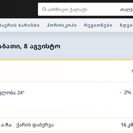
ახალქ
ჰაერის ხარისხი
ჰოროსკოპი
რეგიონები
ზღვი
ᲐᲑᲐᲗᲘ, 8 ᲐᲒᲕᲘᲡᲢᲝ
◔
2%
ელობა 24°
ა-ჩა
ქარის დაბერვა
16 კ