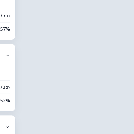
მ/სთ
57%
6%
⌄
0 კმ
20 მ
მ/სთ
52%
7%
⌄
0 კმ