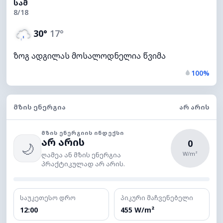
ᲡᲐᲛ
8/18
30°
17°
ზოგ ადგილას მოსალოდნელია წვიმა
100%
ᲛᲖᲘᲡ ᲔᲜᲔᲠᲒᲘᲐ
ᲐᲠ ᲐᲠᲘᲡ
ᲛᲖᲘᲡ ᲔᲜᲔᲠᲒᲘᲘᲡ ᲘᲜᲓᲔᲥᲡᲘ
არ არის
0
🌙
W/m²
ღამეა ან მზის ენერგია
პრაქტიკულად არ არის.
საუკეთესო დრო
პიკური მაჩვენებელი
12:00
455 W/m²