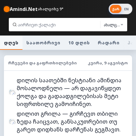
Amindi.Net
ახალციხე 9°
ქარ
EN
ახალციხე
დღეს
საათობრივი
10 დღის
რადარი
ჰა
ᲠᲩᲔᲕᲔᲑᲘ ᲓᲐ ᲒᲐᲤᲠᲗᲮᲘᲚᲔᲑᲔᲑᲘ
ᲙᲕᲘᲠᲐ, 9 ᲐᲒᲕᲘᲡᲢᲝ
დილის საათებში ნესტიანი ამინდია
მოსალოდნელი — არ დაგავიწყდეთ
ქოლგა და გადაადგილებისას მეტი
სიფრთხილე გამოიჩინეთ.
დილით გრილა — გირჩევთ თბილი
ზედა ჩაიცვათ, განსაკუთრებით თუ
გარეთ დიდხანს დარჩენას გეგმავთ.