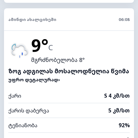
ᲐᲛᲘᲜᲓᲘ ᲐᲮᲐᲚᲪᲘᲮᲔᲨᲘ
06:08
9°
C
მგრძნობელობა 8°
ზოგ ადგილას მოსალოდნელია წვიმა
ᲣᲤᲠᲝ ᲓᲔᲢᲐᲚᲣᲠᲐᲓ
›
ქარი
S 4 კმ/სთ
ქარის დაბერვა
5 კმ/სთ
ტენიანობა
92%