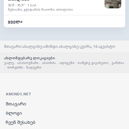
30 ₾ · 35 მ² · 1 საძ.
მუხიანი, გლდანის რაიონი, თბილისი
ყველა
›
›
›
მთავარი
ახალციხე
ამინდი ახალციხე
კვირა, 16 აგვისტო
ახლომდებარე ლოკაციები
ვალე
,
აბასთუმანი
,
ასპინძა
,
ადიგენი
,
სამცხე-ჯავახეთი
,
ვარძია
,
ბორჯომი
,
წაღვერი
AMINDI.NET
მთავარი
ბლოგი
ჩვენ შესახებ