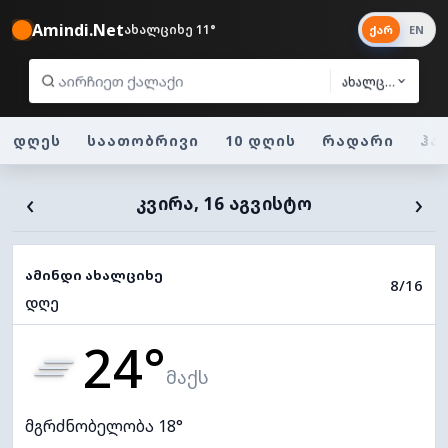
Amindi.Net
ახალციხე 11°
ქარ
EN
ახალციხე
დღეს
საათობრივი
10 დღის
რადარი
ჰა
‹
›
ᲙᲕᲘᲠᲐ, 16 ᲐᲒᲕᲘᲡᲢᲝ
ამინდი ახალციხე
8/16
დღე
24°
მაქს
მგრძნობელობა 18°