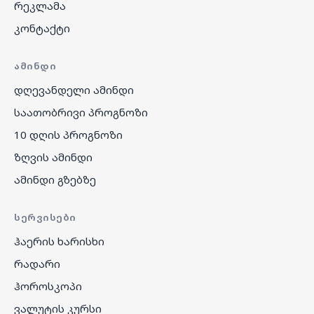
რეკლამა
კონტაქტი
ᲐᲛᲘᲜᲓᲘ
დღევანდელი ამინდი
საათობრივი პროგნოზი
10 დღის პროგნოზი
ზღვის ამინდი
ამინდი გზებზე
ᲡᲔᲠᲕᲘᲡᲔᲑᲘ
ჰაერის ხარისხი
რადარი
ჰოროსკოპი
ვალუტის კურსი