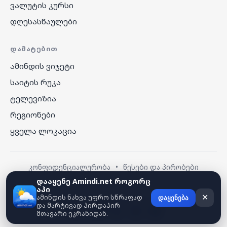
ვალუტის კურსი
დღესასწაულები
ᲓᲐᲛᲐᲢᲔᲑᲘᲗ
ამინდის ვიჯეტი
საიტის რუკა
ტელევიზია
რეგიონები
ყველა ლოკაცია
კონფიდენციალურობა
•
წესები და პირობები
დააყენე Amindi.net როგორც
აპი
© 2026 amindi.net — ყველა უფლება დაცულია.
ამინდის ნახვა უფრო სწრაფად
✕
დაყენება
და მარტივად პირდაპირ
მთავარი ეკრანიდან.