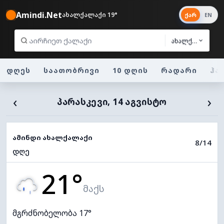
Amindi.Net
ახალქალაქი 19°
ქარ
EN
ახალქალაქი
დღეს
საათობრივი
10 დღის
რადარი
ჰა
‹
›
ᲞᲐᲠᲐᲡᲙᲔᲕᲘ, 14 ᲐᲒᲕᲘᲡᲢᲝ
ამინდი ახალქალაქი
8/14
დღე
21°
მაქს
მგრძნობელობა 17°