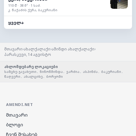
110 ₾ · 38 მ² · 1 საძ.
კ. წაქაძის ქუჩა, ბაკურიანი
ყველა
›
›
›
მთავარი
ახალქალაქი
ამინდი ახალქალაქი
პარასკევი, 14 აგვისტო
ახლომდებარე ლოკაციები
სამცხე-ჯავახეთი
,
ნინოწმინდა
,
ვარძია
,
ასპინძა
,
ბაკურიანი
,
წაღვერი
,
ახალციხე
,
ბორჯომი
AMINDI.NET
მთავარი
ბლოგი
ჩვენ შესახებ