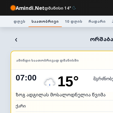
Amindi.Net
დმანისი 14°
დღეს
საათობრივი
10 დღის
რადარი
‹
ᲝᲠᲨᲐᲑᲐ
ᲐᲛᲘᲜᲓᲘ ᲡᲐᲐᲗᲝᲑᲠᲘᲕᲐᲓ ᲓᲛᲐᲜᲘᲡᲨᲘ
07:00
15°
მგრძნობ
ზოგ ადგილას მოსალოდნელია წვიმა
ქარი