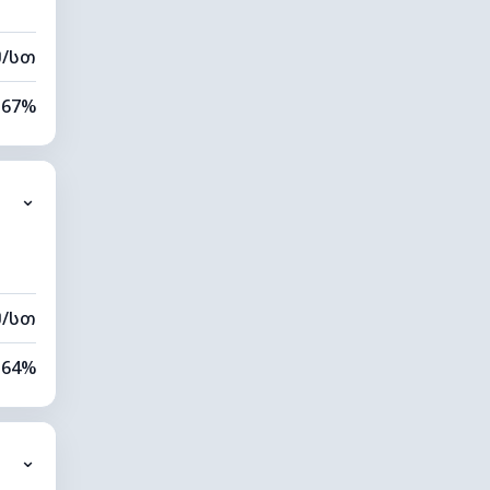
მ/სთ
67%
85%
⌄
0 კმ
00 მ
მ/სთ
64%
76%
⌄
0 კმ