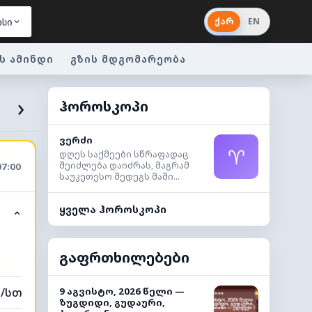
ქარ
EN
ისი
ს ამინდი
გზის მდგომარეობა
›
ჰოროსკოპი
ვერძი
♈
დღეს საქმეები სწრაფადაც
შეიძლება დაიძრას, მაგრამ
07:00
საუკეთესო შედეგს მაში...
ყველა ჰოროსკოპი
⌃
გაფრთხილებები
მ/სთ
9 აგვისტო, 2026 წელი —
ზუგდიდი, გუდაური,