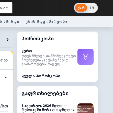
ქარ
EN
ისი
ს ამინდი
გზის მდგომარეობა
›
ჰოროსკოპი
კურო
♉
დღეს მშვიდი, თანმიმდევრული
მოქმედება ყველაზე მეტად
07:00
გაამართლებს. რაც უფ...
ყველა ჰოროსკოპი
⌃
გაფრთხილებები
მ/სთ
8 აგვისტო, 2026 წელი —
რუსთავში მოსალოდნელია