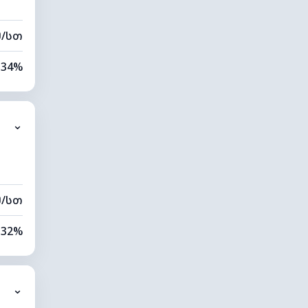
მ/სთ
34%
6%
⌄
0 კმ
20 მ
მ/სთ
32%
5%
⌄
0 კმ