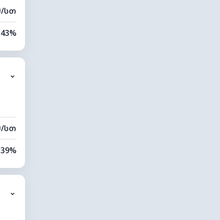
მ/სთ
43%
9%
⌄
0 კმ
80 მ
მ/სთ
39%
8%
⌄
0 კმ
60 მ