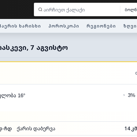
ბოლნ
ჰაერის ხარისხი
ჰოროსკოპი
რეგიონები
ზღვი
ᲠᲐᲡᲙᲔᲕᲘ, 7 ᲐᲒᲕᲘᲡᲢᲝ
◔
3%
ელობა 16°
დ-ჩდ
ქარის დაბერვა
14 კ