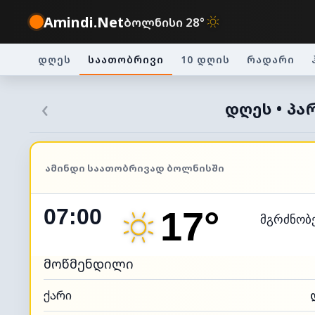
Amindi.Net
ბოლნისი 28°
დღეს
საათობრივი
10 დღის
რადარი
‹
ᲓᲦᲔᲡ • ᲞᲐ
ᲐᲛᲘᲜᲓᲘ ᲡᲐᲐᲗᲝᲑᲠᲘᲕᲐᲓ ᲑᲝᲚᲜᲘᲡᲨᲘ
07:00
17°
მგრძნობ
მოწმენდილი
ქარი