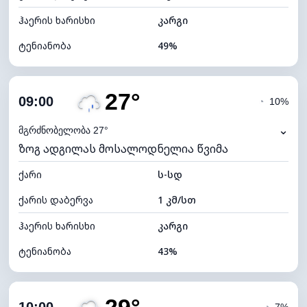
ჰაერის ხარისხი
კარგი
ტენიანობა
49%
შიდა ტენიანობა
49% (კომფორტული)
27°
ღრუბლიანობა
88%
09:00
◔
10%
ნამის წერტილი
14°C
⌄
მგრძნობელობა 27°
ზოგ ადგილას მოსალოდნელია წვიმა
ხილვადობა
10 კმ
ქარი
*
ს-სდ
4 (მკრთალი)
განათების ინდექსი
ქარის დაბერვა
1 კმ/სთ
ღრუბლის სიმაღლე
4960 მ
ჰაერის ხარისხი
კარგი
ტენიანობა
43%
შიდა ტენიანობა
43% (ოდნავ მშრალი)
ღრუბლიანობა
88%