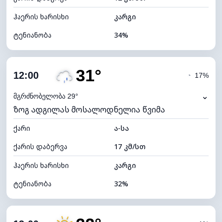
ჰაერის ხარისხი
კარგი
ტენიანობა
34%
შიდა ტენიანობა
34% (ოდნავ მშრალი)
31°
ღრუბლიანობა
85%
12:00
◔
17%
ნამის წერტილი
13°C
⌄
მგრძნობელობა 29°
ზოგ ადგილას მოსალოდნელია წვიმა
ხილვადობა
10 კმ
ქარი
*
ა-სა
4 (მკრთალი)
განათების ინდექსი
ქარის დაბერვა
17 კმ/სთ
ღრუბლის სიმაღლე
5200 მ
ჰაერის ხარისხი
კარგი
ტენიანობა
32%
შიდა ტენიანობა
32% (ოდნავ მშრალი)
ღრუბლიანობა
70%