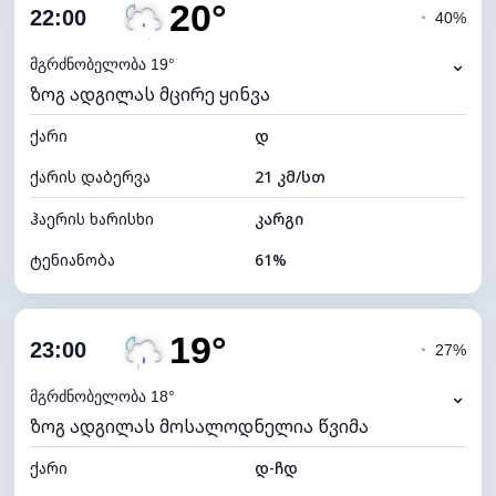
20°
ღრუბლიანობა
87%
22:00
◔
40%
ნამის წერტილი
12°C
⌄
მგრძნობელობა 19°
ზოგ ადგილას მცირე ყინვა
ხილვადობა
10 კმ
ქარი
*
დ
0 (ბნელი)
განათების ინდექსი
ქარის დაბერვა
21 კმ/სთ
ღრუბლის სიმაღლე
5040 მ
ჰაერის ხარისხი
კარგი
ტენიანობა
61%
შიდა ტენიანობა
61% (კომფორტული)
19°
ღრუბლიანობა
79%
23:00
◔
27%
ნამის წერტილი
13°C
⌄
მგრძნობელობა 18°
ზოგ ადგილას მოსალოდნელია წვიმა
ხილვადობა
5 კმ
ქარი
*
დ-ჩდ
0 (ბნელი)
განათების ინდექსი