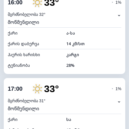
33°
ღრუბლიანობა
82%
16:00
◔
1%
ნამის წერტილი
13°C
⌄
მგრძნობელობა 32°
მოწმენდილი
ხილვადობა
10 კმ
ქარი
*
ა-სა
4 (მკრთალი)
განათების ინდექსი
ქარის დაბერვა
14 კმ/სთ
ღრუბლის სიმაღლე
5440 მ
ჰაერის ხარისხი
კარგი
ტენიანობა
28%
შიდა ტენიანობა
28% (ოდნავ მშრალი)
33°
ღრუბლიანობა
6%
17:00
◔
1%
ნამის წერტილი
12°C
⌄
მგრძნობელობა 31°
მოწმენდილი
ხილვადობა
10 კმ
ქარი
*
სა
7 (ნათელი)
განათების ინდექსი