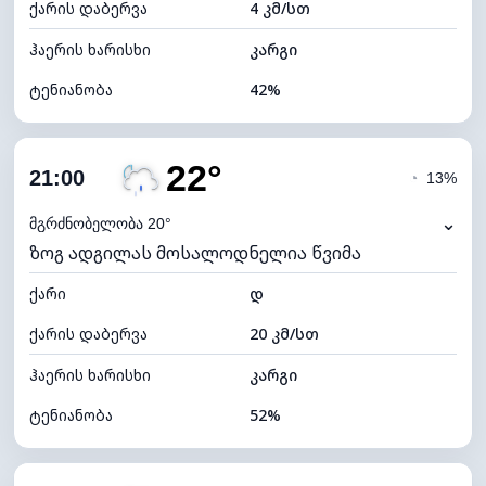
ქარის დაბერვა
4 კმ/სთ
ღრუბლის სიმაღლე
6240 მ
ჰაერის ხარისხი
კარგი
ტენიანობა
42%
შიდა ტენიანობა
42% (ოდნავ მშრალი)
22°
ღრუბლიანობა
79%
21:00
◔
13%
ნამის წერტილი
10°C
⌄
მგრძნობელობა 20°
ზოგ ადგილას მოსალოდნელია წვიმა
ხილვადობა
10 კმ
ქარი
*
დ
4 (მკრთალი)
განათების ინდექსი
ქარის დაბერვა
20 კმ/სთ
ღრუბლის სიმაღლე
5680 მ
ჰაერის ხარისხი
კარგი
ტენიანობა
52%
შიდა ტენიანობა
52% (კომფორტული)