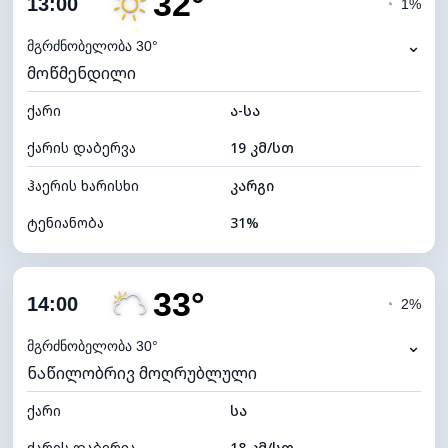
32°
13:00
◔
1%
ნამის წერტილი
12°C
⌄
მგრძნობელობა 30°
მოწმენდილი
ხილვადობა
10 კმ
ქარი
*
ა-სა
4 (მკრთალი)
განათების ინდექსი
ქარის დაბერვა
19 კმ/სთ
ღრუბლის სიმაღლე
6400 მ
ჰაერის ხარისხი
კარგი
ტენიანობა
31%
შიდა ტენიანობა
31% (ოდნავ მშრალი)
33°
ღრუბლიანობა
16%
14:00
◔
2%
ნამის წერტილი
12°C
⌄
მგრძნობელობა 30°
ნაწილობრივ მოღრუბლული
ხილვადობა
10 კმ
ქარი
*
სა
7 (ნათელი)
განათების ინდექსი
ქარის დაბერვა
18 კმ/სთ