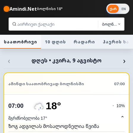
Amindi.Net
ბოლნისი 18°
ქარ
EN
ბოლნისი
საათობრივი
10 დღის
რადარი
ჰაერის ხა
‹
›
ᲓᲦᲔᲡ • ᲙᲕᲘᲠᲐ, 9 ᲐᲒᲕᲘᲡᲢᲝ
ᲐᲛᲘᲜᲓᲘ ᲡᲐᲐᲗᲝᲑᲠᲘᲕᲐᲓ ᲑᲝᲚᲜᲘᲡᲨᲘ
07:00
18°
07:00
◔
10%
⌃
მგრძნობელობა 17°
ზოგ ადგილას მოსალოდნელია წვიმა