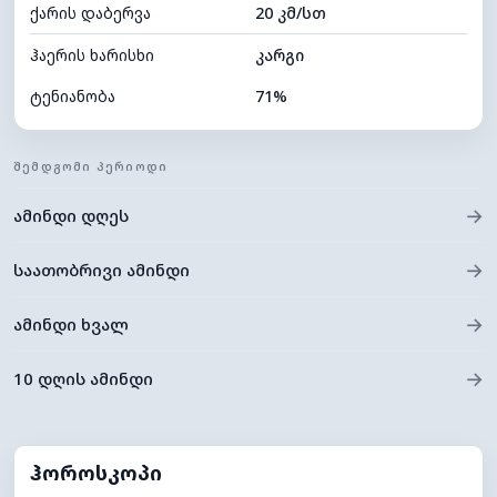
ქარის დაბერვა
20 კმ/სთ
ღრუბლის სიმაღლე
5680 მ
ჰაერის ხარისხი
კარგი
ტენიანობა
71%
შიდა ტენიანობა
71% (კომფორტული)
ᲨᲔᲛᲓᲒᲝᲛᲘ ᲞᲔᲠᲘᲝᲓᲘ
ღრუბლიანობა
85%
→
ამინდი დღეს
ნამის წერტილი
13°C
ხილვადობა
9 კმ
→
საათობრივი ამინდი
*
0 (ბნელი)
განათების ინდექსი
→
ამინდი ხვალ
ღრუბლის სიმაღლე
5200 მ
→
10 დღის ამინდი
ჰოროსკოპი