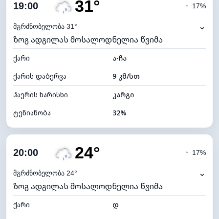
31°
ღრუბლიანობა
73%
19:00
◔
17%
ნამის წერტილი
13°C
⌄
მგრძნობელობა 31°
ზოგ ადგილას მოსალოდნელია წვიმა
ხილვადობა
10 კმ
ქარი
*
ა-ჩა
4 (მკრთალი)
განათების ინდექსი
ქარის დაბერვა
9 კმ/სთ
ღრუბლის სიმაღლე
6160 მ
ჰაერის ხარისხი
კარგი
ტენიანობა
32%
შიდა ტენიანობა
32% (ოდნავ მშრალი)
24°
ღრუბლიანობა
72%
20:00
◔
17%
ნამის წერტილი
13°C
⌄
მგრძნობელობა 24°
ზოგ ადგილას მოსალოდნელია წვიმა
ხილვადობა
10 კმ
ქარი
*
დ
4 (მკრთალი)
განათების ინდექსი