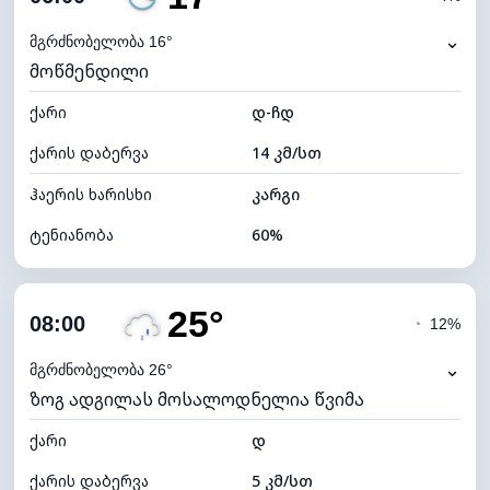
ნამის წერტილი
9°C
⌄
მგრძნობელობა 16°
მოწმენდილი
ხილვადობა
10 კმ
ქარი
*
დ-ჩდ
0 (ბნელი)
განათების ინდექსი
ქარის დაბერვა
14 კმ/სთ
ღრუბლის სიმაღლე
11040 მ
ჰაერის ხარისხი
კარგი
ტენიანობა
60%
შიდა ტენიანობა
60% (კომფორტული)
25°
ღრუბლიანობა
8%
08:00
◔
12%
ნამის წერტილი
9°C
⌄
მგრძნობელობა 26°
ზოგ ადგილას მოსალოდნელია წვიმა
ხილვადობა
10 კმ
ქარი
*
დ
0 (ბნელი)
განათების ინდექსი
ქარის დაბერვა
5 კმ/სთ
ღრუბლის სიმაღლე
11360 მ