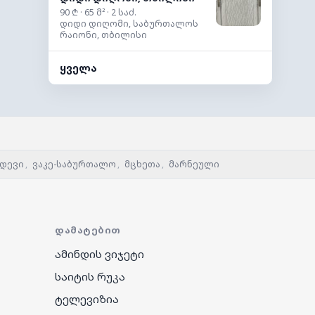
90 ₾ · 65 მ² · 2 საძ.
დიდი დიღომი, საბურთალოს
რაიონი, თბილისი
ყველა
დევი
,
ვაკე-საბურთალო
,
მცხეთა
,
მარნეული
ᲓᲐᲛᲐᲢᲔᲑᲘᲗ
ამინდის ვიჯეტი
საიტის რუკა
ტელევიზია