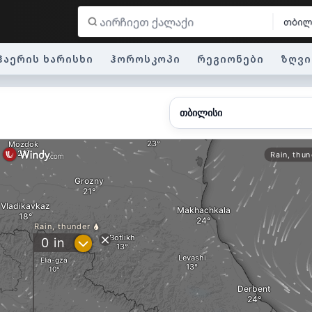
თბილ
ჰაერის ხარისხი
ჰოროსკოპი
რეგიონები
ზღვი
თბილისი