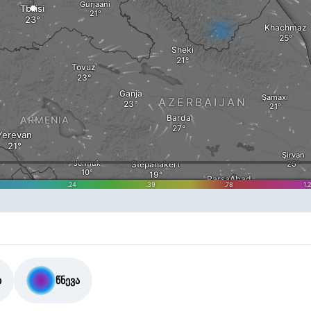
ი
წნევა