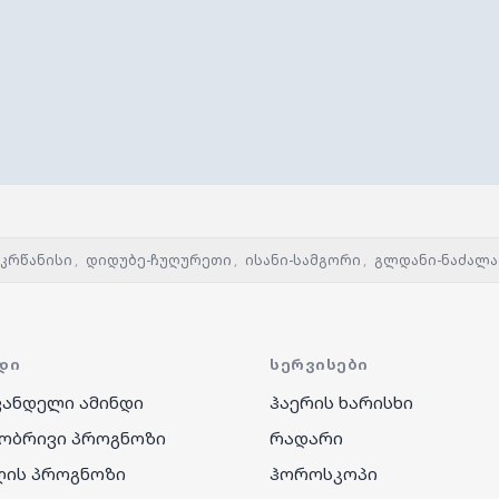
-კრწანისი
,
დიდუბე-ჩუღურეთი
,
ისანი-სამგორი
,
გლდანი-ნაძალა
ᲓᲘ
ᲡᲔᲠᲕᲘᲡᲔᲑᲘ
ანდელი ამინდი
ჰაერის ხარისხი
ობრივი პროგნოზი
რადარი
ღის პროგნოზი
ჰოროსკოპი