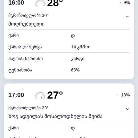
28°
ღრუბლიანობა
79%
16:00
◔
9%
ნამის წერტილი
20°C
⌄
მგრძნობელობა 30°
მოღრუბლული
ხილვადობა
10 კმ
ქარი
*
დ
4 (მკრთალი)
განათების ინდექსი
ქარის დაბერვა
14 კმ/სთ
ღრუბლის სიმაღლე
5680 მ
ჰაერის ხარისხი
კარგი
ტენიანობა
63%
შიდა ტენიანობა
63% (კომფორტული)
27°
ღრუბლიანობა
62%
17:00
◔
13%
ნამის წერტილი
20°C
⌄
მგრძნობელობა 29°
ზოგ ადგილას მოსალოდნელია წვიმა
ხილვადობა
10 კმ
ქარი
*
დ
4 (მკრთალი)
განათების ინდექსი