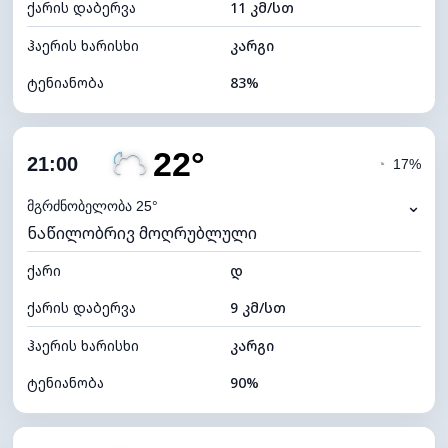
ქარის დაბერვა
11 კმ/სთ
ღრუბლის სიმაღლე
5920 მ
ჰაერის ხარისხი
კარგი
ტენიანობა
83%
შიდა ტენიანობა
83% (კომფორტული)
22°
ღრუბლიანობა
23%
21:00
◔
17%
ნამის წერტილი
21°C
⌄
მგრძნობელობა 25°
ნაწილობრივ მოღრუბლული
ხილვადობა
10 კმ
ქარი
*
დ
7 (ნათელი)
განათების ინდექსი
ქარის დაბერვა
9 კმ/სთ
ღრუბლის სიმაღლე
10160 მ
ჰაერის ხარისხი
კარგი
ტენიანობა
90%
შიდა ტენიანობა
90% (კომფორტული)