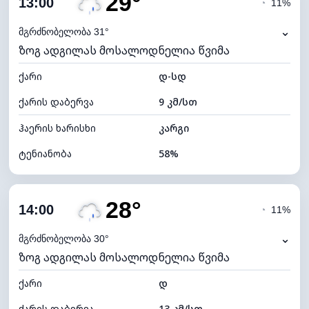
29°
13:00
◔
11%
ნამის წერტილი
20°C
⌄
მგრძნობელობა 31°
ზოგ ადგილას მოსალოდნელია წვიმა
ხილვადობა
10 კმ
ქარი
*
დ-სდ
4 (მკრთალი)
განათების ინდექსი
ქარის დაბერვა
9 კმ/სთ
ღრუბლის სიმაღლე
6800 მ
ჰაერის ხარისხი
კარგი
ტენიანობა
58%
შიდა ტენიანობა
58% (კომფორტული)
28°
ღრუბლიანობა
69%
14:00
◔
11%
ნამის წერტილი
20°C
⌄
მგრძნობელობა 30°
ზოგ ადგილას მოსალოდნელია წვიმა
ხილვადობა
10 კმ
ქარი
*
დ
4 (მკრთალი)
განათების ინდექსი
ქარის დაბერვა
13 კმ/სთ