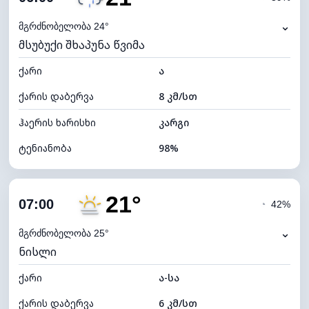
ნამის წერტილი
21°C
⌄
მგრძნობელობა 24°
მსუბუქი შხაპუნა წვიმა
ხილვადობა
0 კმ
ქარი
*
ა
0 (ბნელი)
განათების ინდექსი
ქარის დაბერვა
8 კმ/სთ
ღრუბლის სიმაღლე
4000 მ
ჰაერის ხარისხი
კარგი
ტენიანობა
98%
შიდა ტენიანობა
98% (კომფორტული)
21°
ღრუბლიანობა
61%
07:00
◔
42%
ნამის წერტილი
21°C
⌄
მგრძნობელობა 25°
ნისლი
ხილვადობა
10 კმ
ქარი
*
ა-სა
0 (ბნელი)
განათების ინდექსი
ქარის დაბერვა
6 კმ/სთ
ღრუბლის სიმაღლე
7120 მ