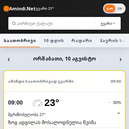
Amindi.Net
ჯვარი 21°
ქარ
EN
ჯვარი
საათობრივი
10 დღის
რადარი
ჰაერის ხა
‹
›
ᲝᲠᲨᲐᲑᲐᲗᲘ, 10 ᲐᲒᲕᲘᲡᲢᲝ
ᲐᲛᲘᲜᲓᲘ ᲡᲐᲐᲗᲝᲑᲠᲘᲕᲐᲓ ᲯᲕᲐᲠᲨᲘ
09:00
23°
09:00
◔
30%
⌃
მგრძნობელობა 27°
ზოგ ადგილას მოსალოდნელია წვიმა