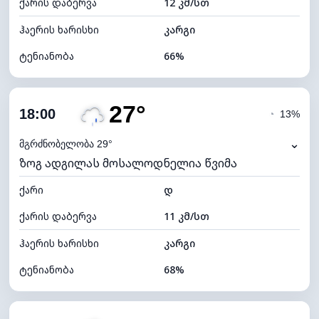
ქარის დაბერვა
12 კმ/სთ
ღრუბლის სიმაღლე
7040 მ
ჰაერის ხარისხი
კარგი
ტენიანობა
66%
შიდა ტენიანობა
66% (კომფორტული)
27°
ღრუბლიანობა
80%
18:00
◔
13%
ნამის წერტილი
20°C
⌄
მგრძნობელობა 29°
ზოგ ადგილას მოსალოდნელია წვიმა
ხილვადობა
10 კმ
ქარი
*
დ
4 (მკრთალი)
განათების ინდექსი
ქარის დაბერვა
11 კმ/სთ
ღრუბლის სიმაღლე
5600 მ
ჰაერის ხარისხი
კარგი
ტენიანობა
68%
შიდა ტენიანობა
68% (კომფორტული)