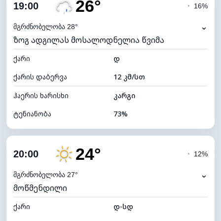
26°
ღრუბლიანობა
74%
19:00
◔
16%
ნამის წერტილი
21°C
⌄
მგრძნობელობა 28°
ზოგ ადგილას მოსალოდნელია წვიმა
ხილვადობა
10 კმ
ქარი
*
დ
4 (მკრთალი)
განათების ინდექსი
ქარის დაბერვა
12 კმ/სთ
ღრუბლის სიმაღლე
6080 მ
ჰაერის ხარისხი
კარგი
ტენიანობა
73%
შიდა ტენიანობა
73% (კომფორტული)
24°
ღრუბლიანობა
76%
20:00
◔
12%
ნამის წერტილი
21°C
⌄
მგრძნობელობა 27°
მოწმენდილი
ხილვადობა
10 კმ
ქარი
*
დ-სდ
4 (მკრთალი)
განათების ინდექსი