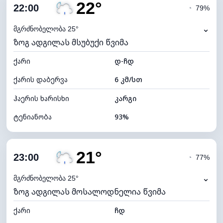
22°
ღრუბლიანობა
36%
22:00
◔
79%
ნამის წერტილი
21°C
⌄
მგრძნობელობა 25°
ზოგ ადგილას მსუბუქი წვიმა
ხილვადობა
10 კმ
ქარი
*
დ-ჩდ
0 (ბნელი)
განათების ინდექსი
ქარის დაბერვა
6 კმ/სთ
ღრუბლის სიმაღლე
9120 მ
ჰაერის ხარისხი
კარგი
ტენიანობა
93%
შიდა ტენიანობა
93% (კომფორტული)
21°
ღრუბლიანობა
78%
23:00
◔
77%
ნამის წერტილი
21°C
⌄
მგრძნობელობა 25°
ზოგ ადგილას მოსალოდნელია წვიმა
ხილვადობა
9 კმ
ქარი
*
ჩდ
0 (ბნელი)
განათების ინდექსი