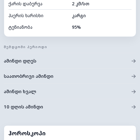
ქარის დაბერვა
2 კმ/სთ
ღრუბლის სიმაღლე
5760 მ
ჰაერის ხარისხი
კარგი
ტენიანობა
95%
შიდა ტენიანობა
95% (კომფორტული)
ᲨᲔᲛᲓᲒᲝᲛᲘ ᲞᲔᲠᲘᲝᲓᲘ
ღრუბლიანობა
84%
→
ამინდი დღეს
ნამის წერტილი
21°C
ხილვადობა
9 კმ
→
საათობრივი ამინდი
*
0 (ბნელი)
განათების ინდექსი
→
ამინდი ხვალ
ღრუბლის სიმაღლე
5280 მ
→
10 დღის ამინდი
ჰოროსკოპი