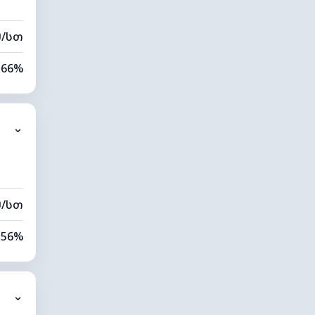
მ/სთ
66%
87%
⌄
0 კმ
40 მ
მ/სთ
56%
86%
⌄
0 კმ