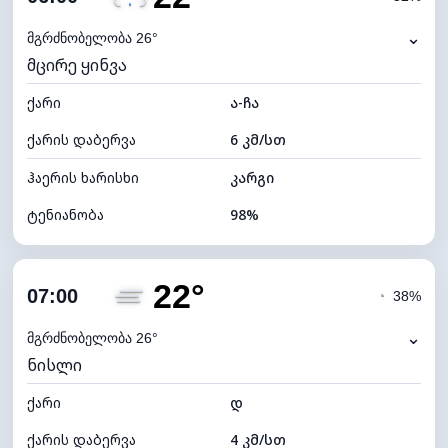
ნამის წერტილი
22°C
⌄
მგრძნობელობა 26°
მცირე ყინვა
ხილვადობა
0 კმ
ქარი
*
ა-ჩა
0 (ბნელი)
განათების ინდექსი
ქარის დაბერვა
6 კმ/სთ
ღრუბლის სიმაღლე
4000 მ
ჰაერის ხარისხი
კარგი
ტენიანობა
98%
შიდა ტენიანობა
98% (კომფორტული)
22°
ღრუბლიანობა
78%
07:00
◔
38%
ნამის წერტილი
21°C
⌄
მგრძნობელობა 26°
ნისლი
ხილვადობა
2 კმ
ქარი
*
დ
0 (ბნელი)
განათების ინდექსი
ქარის დაბერვა
4 კმ/სთ
ღრუბლის სიმაღლე
5760 მ