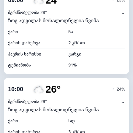
24°
09:00
◔
23%
ნამის წერტილი
22°C
⌄
მგრძნობელობა 28°
ზოგ ადგილას მოსალოდნელია წვიმა
ხილვადობა
2 კმ
ქარი
*
ჩა
4 (მკრთალი)
განათების ინდექსი
ქარის დაბერვა
2 კმ/სთ
ღრუბლის სიმაღლე
6480 მ
ჰაერის ხარისხი
კარგი
ტენიანობა
91%
შიდა ტენიანობა
91% (კომფორტული)
26°
ღრუბლიანობა
58%
10:00
◔
24%
ნამის წერტილი
22°C
⌄
მგრძნობელობა 29°
ზოგ ადგილას მოსალოდნელია წვიმა
ხილვადობა
10 კმ
ქარი
*
სდ
7 (ნათელი)
განათების ინდექსი
ქარის დაბერვა
3 კმ/სთ
ღრუბლის სიმაღლე
7360 მ