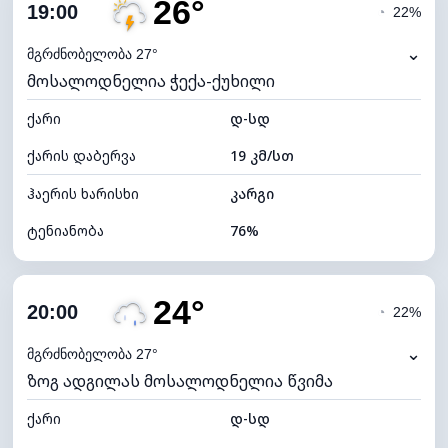
26°
ღრუბლიანობა
62%
19:00
◔
22%
ნამის წერტილი
21°C
⌄
მგრძნობელობა 27°
მოსალოდნელია ჭექა-ქუხილი
ხილვადობა
9 კმ
ქარი
*
დ-სდ
4 (მკრთალი)
განათების ინდექსი
ქარის დაბერვა
19 კმ/სთ
ღრუბლის სიმაღლე
7040 მ
ჰაერის ხარისხი
კარგი
ტენიანობა
76%
შიდა ტენიანობა
76% (კომფორტული)
24°
ღრუბლიანობა
89%
20:00
◔
22%
ნამის წერტილი
21°C
⌄
მგრძნობელობა 27°
ზოგ ადგილას მოსალოდნელია წვიმა
ხილვადობა
9 კმ
ქარი
*
დ-სდ
4 (მკრთალი)
განათების ინდექსი