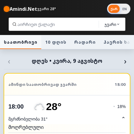
Amindi.Net
ჯვარი 28°
ქარ
EN
ჯვარი
საათობრივი
10 დღის
რადარი
ჰაერის ხა
‹
›
ᲓᲦᲔᲡ • ᲙᲕᲘᲠᲐ, 9 ᲐᲒᲕᲘᲡᲢᲝ
ᲐᲛᲘᲜᲓᲘ ᲡᲐᲐᲗᲝᲑᲠᲘᲕᲐᲓ ᲯᲕᲐᲠᲨᲘ
18:00
28°
18:00
◔
18%
⌃
მგრძნობელობა 31°
მოღრუბლული