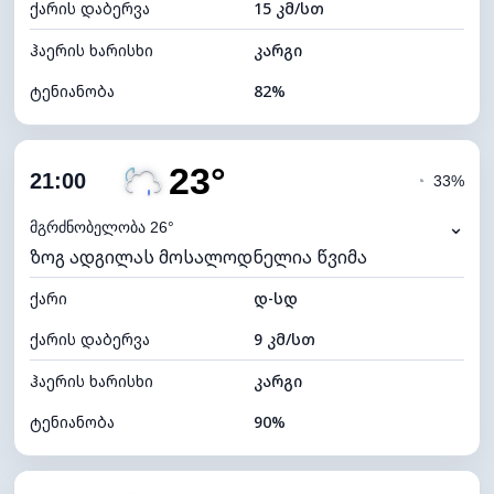
ქარის დაბერვა
15 კმ/სთ
ღრუბლის სიმაღლე
4880 მ
ჰაერის ხარისხი
კარგი
ტენიანობა
82%
შიდა ტენიანობა
82% (კომფორტული)
23°
ღრუბლიანობა
69%
21:00
◔
33%
ნამის წერტილი
21°C
⌄
მგრძნობელობა 26°
ზოგ ადგილას მოსალოდნელია წვიმა
ხილვადობა
10 კმ
ქარი
*
დ-სდ
4 (მკრთალი)
განათების ინდექსი
ქარის დაბერვა
9 კმ/სთ
ღრუბლის სიმაღლე
6480 მ
ჰაერის ხარისხი
კარგი
ტენიანობა
90%
შიდა ტენიანობა
90% (კომფორტული)