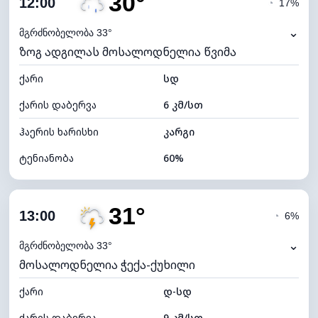
30°
12:00
◔
17%
ნამის წერტილი
22°C
⌄
მგრძნობელობა 33°
ზოგ ადგილას მოსალოდნელია წვიმა
ხილვადობა
10 კმ
ქარი
*
სდ
4 (მკრთალი)
განათების ინდექსი
ქარის დაბერვა
6 კმ/სთ
ღრუბლის სიმაღლე
6640 მ
ჰაერის ხარისხი
კარგი
ტენიანობა
60%
შიდა ტენიანობა
60% (კომფორტული)
31°
ღრუბლიანობა
81%
13:00
◔
6%
ნამის წერტილი
21°C
⌄
მგრძნობელობა 33°
მოსალოდნელია ჭექა-ქუხილი
ხილვადობა
10 კმ
ქარი
*
დ-სდ
4 (მკრთალი)
განათების ინდექსი
ქარის დაბერვა
9 კმ/სთ