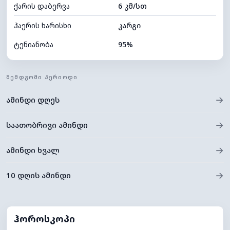
ქარის დაბერვა
6 კმ/სთ
ღრუბლის სიმაღლე
4400 მ
ჰაერის ხარისხი
კარგი
ტენიანობა
95%
შიდა ტენიანობა
95% (კომფორტული)
ᲨᲔᲛᲓᲒᲝᲛᲘ ᲞᲔᲠᲘᲝᲓᲘ
ღრუბლიანობა
89%
→
ამინდი დღეს
ნამის წერტილი
21°C
ხილვადობა
10 კმ
→
საათობრივი ამინდი
*
0 (ბნელი)
განათების ინდექსი
→
ამინდი ხვალ
ღრუბლის სიმაღლე
4880 მ
→
10 დღის ამინდი
ჰოროსკოპი