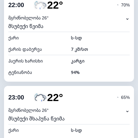
22°
ღრუბლიანობა
68%
22:00
◔
70%
ნამის წერტილი
21°C
⌄
მგრძნობელობა 26°
მსუბუქი წვიმა
ხილვადობა
10 კმ
ქარი
*
ს-სდ
0 (ბნელი)
განათების ინდექსი
ქარის დაბერვა
7 კმ/სთ
ღრუბლის სიმაღლე
6560 მ
ჰაერის ხარისხი
კარგი
ტენიანობა
94%
შიდა ტენიანობა
94% (კომფორტული)
22°
ღრუბლიანობა
95%
23:00
◔
65%
ნამის წერტილი
21°C
⌄
მგრძნობელობა 26°
მსუბუქი შხაპუნა წვიმა
ხილვადობა
9 კმ
ქარი
*
ს-სდ
0 (ბნელი)
განათების ინდექსი