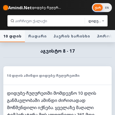
Amindi.Net
დიდუბე-ჩუღურეთი 25°
ქარ
EN
დიდუბე-ჩუღურ
10 დღის
რადარი
ჰაერის ხარისხი
ჰოროსკ
ᲐᲒᲕᲘᲡᲢᲝ 8 - 17
10 ᲓᲦᲘᲡ ᲐᲛᲘᲜᲓᲘ ᲓᲘᲓᲣᲑᲔ-ᲩᲣᲦᲣᲠᲔᲗᲨᲘ
დიდუბე-ჩუღურეთში მომდევნო 10 დღის
განმავლობაში ამინდი ძირითადად
მოწმენდილი იქნება. ყველაზე მაღალი
ტემპერატურა მოსალოდნელია 36°-მდე.