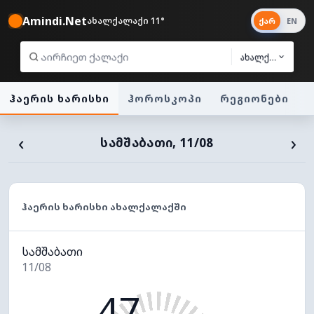
Amindi.Net
ახალქალაქი 11°
ქარ
EN
ახალქალაქი
ჰაერის ხარისხი
ჰოროსკოპი
რეგიონები
‹
›
ᲡᲐᲛᲨᲐᲑᲐᲗᲘ, 11/08
ᲰᲐᲔᲠᲘᲡ ᲮᲐᲠᲘᲡᲮᲘ ᲐᲮᲐᲚᲥᲐᲚᲐᲥᲨᲘ
სამშაბათი
11/08
47