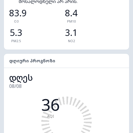
მოსალოდნელი არ არის.
83.9
8.4
O3
PM10
5.3
3.1
PM2.5
NO2
ᲓᲦᲘᲣᲠᲘ ᲞᲠᲝᲒᲜᲝᲖᲘ
დღეს
08/08
36
AQI