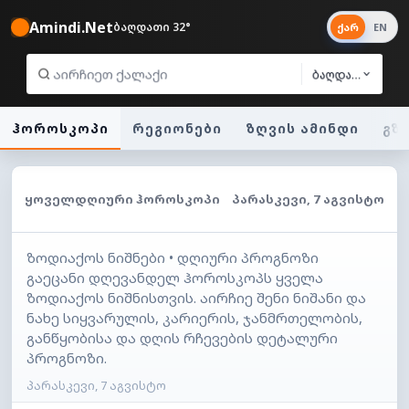
Amindi.Net
ბაღდათი 32°
ქარ
EN
ბაღდათი
ჰოროსკოპი
რეგიონები
ზღვის ამინდი
გზ
ᲧᲝᲕᲔᲚᲓᲦᲘᲣᲠᲘ ᲰᲝᲠᲝᲡᲙᲝᲞᲘ
ᲞᲐᲠᲐᲡᲙᲔᲕᲘ, 7 ᲐᲒᲕᲘᲡᲢᲝ
ზოდიაქოს ნიშნები • დღიური პროგნოზი
გაეცანი დღევანდელ ჰოროსკოპს ყველა
ზოდიაქოს ნიშნისთვის. აირჩიე შენი ნიშანი და
ნახე სიყვარულის, კარიერის, ჯანმრთელობის,
განწყობისა და დღის რჩევების დეტალური
პროგნოზი.
პარასკევი, 7 აგვისტო