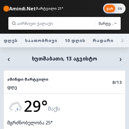
Amindi.Net
მარტვილი 21°
ქარ
EN
მარტვილი
დღეს
საათობრივი
10 დღის
რადარი
ჰა
‹
›
ᲮᲣᲗᲨᲐᲑᲐᲗᲘ, 13 ᲐᲒᲕᲘᲡᲢᲝ
ამინდი მარტვილი
8/13
დღე
29°
მაქს
მგრძნობელობა 25°