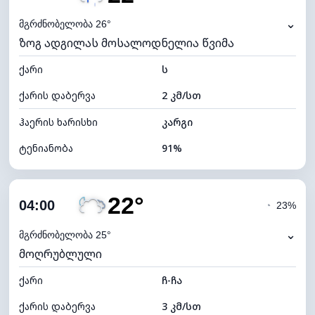
ნამის წერტილი
21°C
⌄
მგრძნობელობა 26°
ზოგ ადგილას მოსალოდნელია წვიმა
ხილვადობა
10 კმ
ქარი
*
ს
0 (ბნელი)
განათების ინდექსი
ქარის დაბერვა
2 კმ/სთ
ღრუბლის სიმაღლე
5040 მ
ჰაერის ხარისხი
კარგი
ტენიანობა
91%
შიდა ტენიანობა
91% (კომფორტული)
22°
ღრუბლიანობა
78%
04:00
◔
23%
ნამის წერტილი
20°C
⌄
მგრძნობელობა 25°
მოღრუბლული
ხილვადობა
10 კმ
ქარი
*
ჩ-ჩა
0 (ბნელი)
განათების ინდექსი
ქარის დაბერვა
3 კმ/სთ
ღრუბლის სიმაღლე
5760 მ