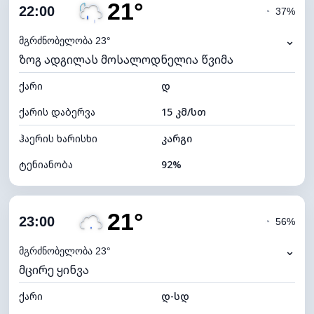
21°
ღრუბლიანობა
87%
22:00
◔
37%
ნამის წერტილი
20°C
⌄
მგრძნობელობა 23°
ზოგ ადგილას მოსალოდნელია წვიმა
ხილვადობა
10 კმ
ქარი
*
დ
0 (ბნელი)
განათების ინდექსი
ქარის დაბერვა
15 კმ/სთ
ღრუბლის სიმაღლე
5040 მ
ჰაერის ხარისხი
კარგი
ტენიანობა
92%
შიდა ტენიანობა
92% (კომფორტული)
21°
ღრუბლიანობა
91%
23:00
◔
56%
ნამის წერტილი
20°C
⌄
მგრძნობელობა 23°
მცირე ყინვა
ხილვადობა
10 კმ
ქარი
*
დ-სდ
0 (ბნელი)
განათების ინდექსი