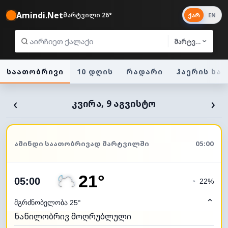
Amindi.Net
მარტვილი 26°
ქარ
EN
მარტვილი
საათობრივი
10 დღის
რადარი
ჰაერის ხა
‹
›
ᲙᲕᲘᲠᲐ, 9 ᲐᲒᲕᲘᲡᲢᲝ
ᲐᲛᲘᲜᲓᲘ ᲡᲐᲐᲗᲝᲑᲠᲘᲕᲐᲓ ᲛᲐᲠᲢᲕᲘᲚᲨᲘ
05:00
21°
05:00
◔
22%
⌃
მგრძნობელობა 25°
ნაწილობრივ მოღრუბლული