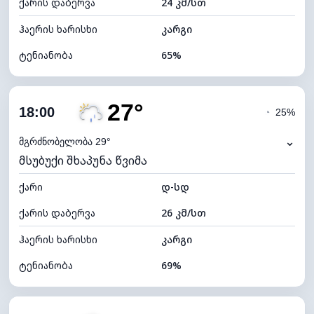
ქარის დაბერვა
24 კმ/სთ
ღრუბლის სიმაღლე
5120 მ
ჰაერის ხარისხი
კარგი
ტენიანობა
65%
შიდა ტენიანობა
65% (კომფორტული)
27°
ღრუბლიანობა
76%
18:00
◔
25%
ნამის წერტილი
21°C
⌄
მგრძნობელობა 29°
მსუბუქი შხაპუნა წვიმა
ხილვადობა
10 კმ
ქარი
*
დ-სდ
4 (მკრთალი)
განათების ინდექსი
ქარის დაბერვა
26 კმ/სთ
ღრუბლის სიმაღლე
5920 მ
ჰაერის ხარისხი
კარგი
ტენიანობა
69%
შიდა ტენიანობა
69% (კომფორტული)