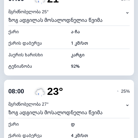
ნამის წერტილი
20°C
⌄
მგრძნობელობა 25°
ზოგ ადგილას მოსალოდნელია წვიმა
ხილვადობა
10 კმ
ქარი
*
ა-ჩა
0 (ბნელი)
განათების ინდექსი
ქარის დაბერვა
1 კმ/სთ
ღრუბლის სიმაღლე
5440 მ
ჰაერის ხარისხი
კარგი
ტენიანობა
92%
შიდა ტენიანობა
92% (კომფორტული)
23°
ღრუბლიანობა
76%
08:00
◔
25%
ნამის წერტილი
20°C
⌄
მგრძნობელობა 27°
ზოგ ადგილას მოსალოდნელია წვიმა
ხილვადობა
10 კმ
ქარი
*
დ
4 (მკრთალი)
განათების ინდექსი
ქარის დაბერვა
4 კმ/სთ
ღრუბლის სიმაღლე
5920 მ