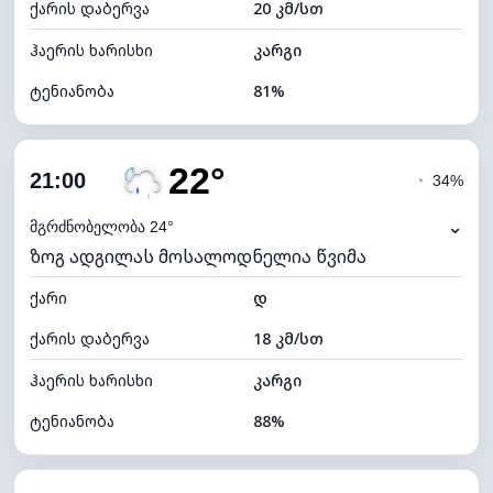
ქარის დაბერვა
20 კმ/სთ
ღრუბლის სიმაღლე
7040 მ
ჰაერის ხარისხი
კარგი
ტენიანობა
81%
შიდა ტენიანობა
81% (კომფორტული)
22°
ღრუბლიანობა
81%
21:00
◔
34%
ნამის წერტილი
21°C
⌄
მგრძნობელობა 24°
ზოგ ადგილას მოსალოდნელია წვიმა
ხილვადობა
10 კმ
ქარი
*
დ
4 (მკრთალი)
განათების ინდექსი
ქარის დაბერვა
18 კმ/სთ
ღრუბლის სიმაღლე
5520 მ
ჰაერის ხარისხი
კარგი
ტენიანობა
88%
შიდა ტენიანობა
88% (კომფორტული)