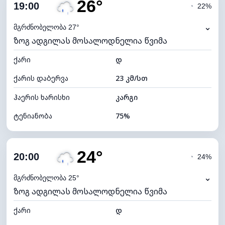
26°
ღრუბლიანობა
75%
19:00
◔
22%
ნამის წერტილი
21°C
⌄
მგრძნობელობა 27°
ზოგ ადგილას მოსალოდნელია წვიმა
ხილვადობა
10 კმ
ქარი
*
დ
4 (მკრთალი)
განათების ინდექსი
ქარის დაბერვა
23 კმ/სთ
ღრუბლის სიმაღლე
6000 მ
ჰაერის ხარისხი
კარგი
ტენიანობა
75%
შიდა ტენიანობა
75% (კომფორტული)
24°
ღრუბლიანობა
62%
20:00
◔
24%
ნამის წერტილი
21°C
⌄
მგრძნობელობა 25°
ზოგ ადგილას მოსალოდნელია წვიმა
ხილვადობა
10 კმ
ქარი
*
დ
4 (მკრთალი)
განათების ინდექსი