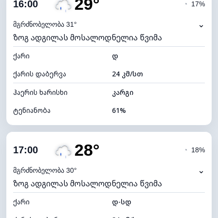
29°
ღრუბლიანობა
83%
16:00
◔
17%
ნამის წერტილი
20°C
⌄
მგრძნობელობა 31°
ზოგ ადგილას მოსალოდნელია წვიმა
ხილვადობა
9 კმ
ქარი
*
დ
4 (მკრთალი)
განათების ინდექსი
ქარის დაბერვა
24 კმ/სთ
ღრუბლის სიმაღლე
5360 მ
ჰაერის ხარისხი
კარგი
ტენიანობა
61%
შიდა ტენიანობა
61% (კომფორტული)
28°
ღრუბლიანობა
86%
17:00
◔
18%
ნამის წერტილი
21°C
⌄
მგრძნობელობა 30°
ზოგ ადგილას მოსალოდნელია წვიმა
ხილვადობა
10 კმ
ქარი
*
დ-სდ
4 (მკრთალი)
განათების ინდექსი