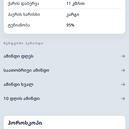
ქარის დაბერვა
11 კმ/სთ
ღრუბლის სიმაღლე
4720 მ
ჰაერის ხარისხი
კარგი
ტენიანობა
95%
შიდა ტენიანობა
95% (კომფორტული)
ᲨᲔᲛᲓᲒᲝᲛᲘ ᲞᲔᲠᲘᲝᲓᲘ
ღრუბლიანობა
100%
→
ამინდი დღეს
ნამის წერტილი
20°C
ხილვადობა
2 კმ
→
საათობრივი ამინდი
*
0 (ბნელი)
განათების ინდექსი
→
ამინდი ხვალ
ღრუბლის სიმაღლე
4000 მ
→
10 დღის ამინდი
ჰოროსკოპი