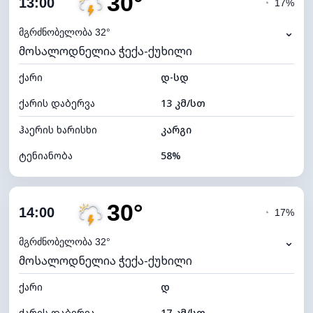
30°
13:00
◔
17%
ნამის წერტილი
21°C
⌄
მგრძნობელობა 32°
მოსალოდნელია ჭექა-ქუხილი
ხილვადობა
10 კმ
ქარი
*
დ-სდ
4 (მკრთალი)
განათების ინდექსი
ქარის დაბერვა
13 კმ/სთ
ღრუბლის სიმაღლე
5440 მ
ჰაერის ხარისხი
კარგი
ტენიანობა
58%
შიდა ტენიანობა
58% (კომფორტული)
30°
ღრუბლიანობა
87%
14:00
◔
17%
ნამის წერტილი
20°C
⌄
მგრძნობელობა 32°
მოსალოდნელია ჭექა-ქუხილი
ხილვადობა
9 კმ
ქარი
*
დ
4 (მკრთალი)
განათების ინდექსი
ქარის დაბერვა
17 კმ/სთ