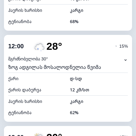
ჰაერის ხარისხი
კარგი
ტენიანობა
68%
შიდა ტენიანობა
68% (კომფორტული)
28°
ღრუბლიანობა
71%
12:00
◔
15%
ნამის წერტილი
21°C
⌄
მგრძნობელობა 30°
ზოგ ადგილას მოსალოდნელია წვიმა
ხილვადობა
10 კმ
ქარი
*
დ-სდ
4 (მკრთალი)
განათების ინდექსი
ქარის დაბერვა
12 კმ/სთ
ღრუბლის სიმაღლე
6320 მ
ჰაერის ხარისხი
კარგი
ტენიანობა
62%
შიდა ტენიანობა
62% (კომფორტული)
ღრუბლიანობა
82%