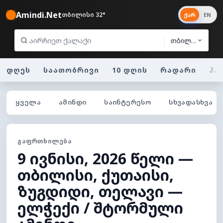
Amindi.Net
თბილისი 32°
ქარ
EN
თბილისი
დღეს
საათობრივი
10 დღის
რადარი
ჰა
ᲧᲕᲔᲚᲐ
ᲐᲛᲘᲜᲓᲘ
ᲡᲐᲘᲜᲢᲔᲠᲔᲡᲝ
ᲡᲮᲕᲐᲓᲐᲡᲮᲕᲐ
ᲒᲐᲤᲠᲗᲮᲘᲚᲔᲑᲐ
9 ივნისი, 2026 წელი —
თბილისი, ქუთაისი,
ზუგდიდი, თელავი —
ელჭექი / შტორმული