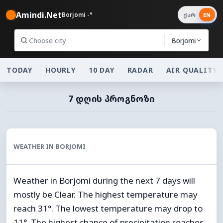
Amindi.Net
Borjomi -°
ქარ
EN
Borjomi
TODAY
HOURLY
10 DAY
RADAR
AIR QUALITY
7 ᲓᲦᲘᲡ ᲞᲠᲝᲒᲜᲝᲖᲘ
WEATHER IN BORJOMI
Weather in Borjomi during the next 7 days will
mostly be Clear. The highest temperature may
reach 31°. The lowest temperature may drop to
11°. The highest chance of precipitation reaches