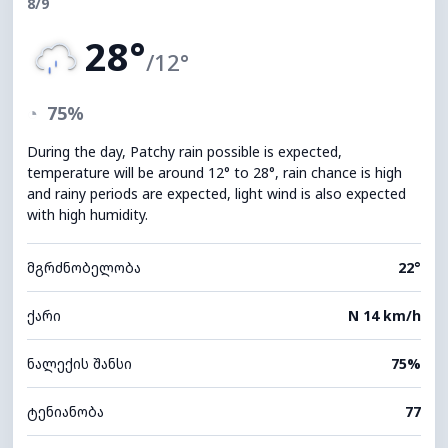
8/9
28°
/12°
◔
75%
During the day, Patchy rain possible is expected,
temperature will be around 12° to 28°, rain chance is high
and rainy periods are expected, light wind is also expected
with high humidity.
მგრძნობელობა
22°
ქარი
N 14 km/h
ნალექის შანსი
75%
ტენიანობა
77