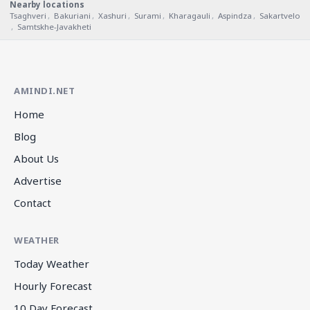
Nearby locations
Tsaghveri
,
Bakuriani
,
Xashuri
,
Surami
,
Kharagauli
,
Aspindza
,
Sakartvelo
,
Samtskhe-Javakheti
AMINDI.NET
Home
Blog
About Us
Advertise
Contact
WEATHER
Today Weather
Hourly Forecast
10 Day Forecast