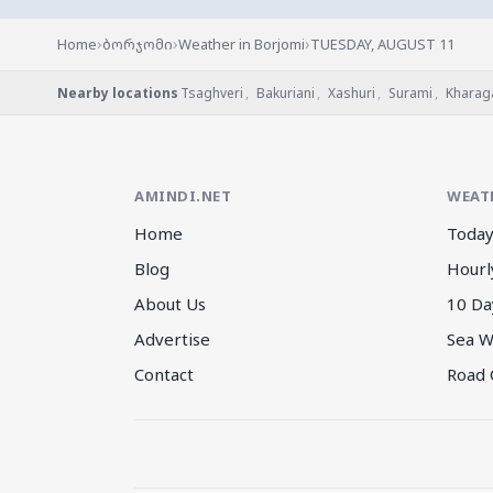
›
›
›
Home
ბორჯომი
Weather in Borjomi
TUESDAY, AUGUST 11
Nearby locations
Tsaghveri
,
Bakuriani
,
Xashuri
,
Surami
,
Kharaga
AMINDI.NET
WEAT
Home
Today
Blog
Hourl
About Us
10 Da
Advertise
Sea W
Contact
Road 