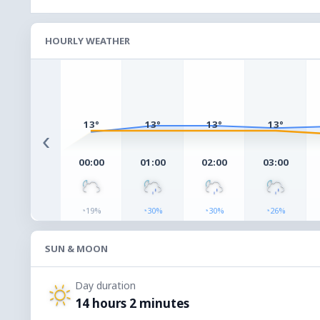
HOURLY WEATHER
13°
13°
13°
13°
‹
00:00
01:00
02:00
03:00
◔
◔
◔
◔
19%
30%
30%
26%
SUN & MOON
Day duration
14 hours 2 minutes