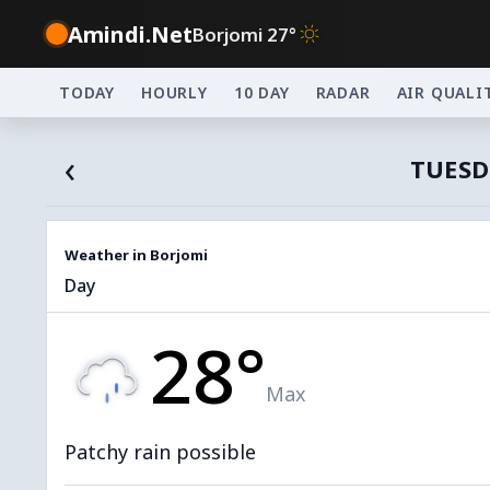
Amindi.Net
Borjomi 27°
TODAY
HOURLY
10 DAY
RADAR
AIR QUALI
‹
TUESD
Weather in Borjomi
Day
28°
Max
Patchy rain possible