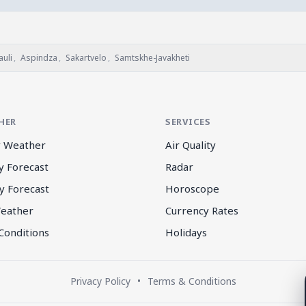
uli
,
Aspindza
,
Sakartvelo
,
Samtskhe-Javakheti
HER
SERVICES
 Weather
Air Quality
y Forecast
Radar
y Forecast
Horoscope
eather
Currency Rates
Conditions
Holidays
Privacy Policy
•
Terms & Conditions