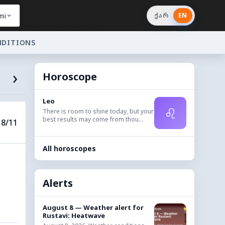
mi
ქარ
EN
NDITIONS
›
Horoscope
Leo
♌
There is room to shine today, but your
best results may come from thou...
8/11
All horoscopes
Alerts
August 8 — Weather alert for
Rustavi: Heatwave