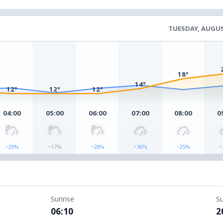
TUESDAY, AUGUS
18°
14°
12°
12°
12°
04:00
05:00
06:00
07:00
08:00
0
◔
◔
◔
◔
◔
◔
29%
17%
28%
36%
25%
Sunrise
S
06:10
2