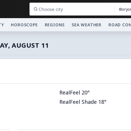
Borjo
TY
HOROSCOPE
REGIONS
SEA WEATHER
ROAD CO
AY, AUGUST 11
RealFeel 20°
RealFeel Shade 18°