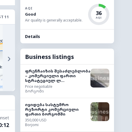
AQI
36
Good
T 11
AQI
Air quality is generally acceptable.
28°
27°
25°
24°
Details
22°
20°
›
Business listings
9:00
10:00
11:00
12:00
13:00
14:0
ფრენჩაიზის შესაძლებლობა
– კომერციული ფართი
სტრატეგიულ ლ...
Price negotiable
◔
◔
◔
◔
◔
35%
27%
17%
36%
36%
2%
ბორჯომი
იყიდება სასტუმრო
რეზორტი კომერციული
ფართი ბორჯომში
unset
350,000 USD
0:12
Borjomi