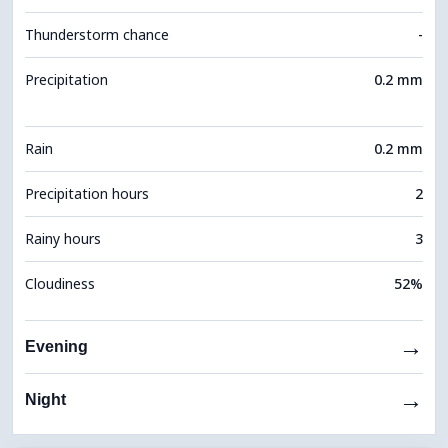
Thunderstorm chance
-
Precipitation
0.2 mm
Rain
0.2 mm
Precipitation hours
2
Rainy hours
3
Cloudiness
52%
→
Evening
→
Night