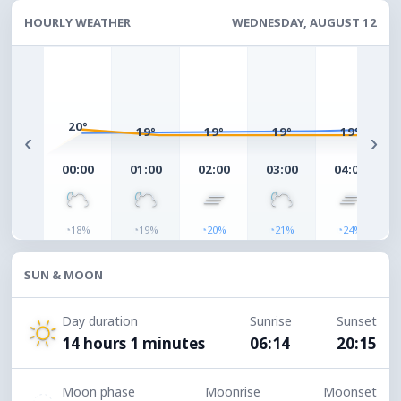
HOURLY WEATHER
WEDNESDAY, AUGUST 12
20°
19°
19°
19°
19°
‹
›
00:00
01:00
02:00
03:00
04:00
◔
◔
◔
◔
◔
18%
19%
20%
21%
24%
SUN & MOON
Day duration
Sunrise
Sunset
14 hours 1 minutes
06:14
20:15
Moon phase
Moonrise
Moonset