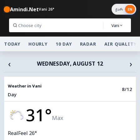
Amindi.Net
Vani 26°
ქარ
EN
Vani
TODAY
HOURLY
10 DAY
RADAR
AIR QUALITY
‹
›
WEDNESDAY, AUGUST 12
Weather in Vani
8/12
Day
31°
Max
RealFeel 26°