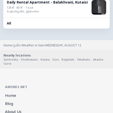
Daily Rental Apartment - Balakhvani, Kutaisi
120 ₾ · 60 მ² · 1 საძ.
ბალახვანი, ქუთაისი
All
›
›
›
Home
ვანი
Weather in Vani
WEDNESDAY, AUGUST 12
Nearby locations
Samtredia
,
Chokhatauri
,
Kutaisi
,
Xoni
,
Baghdati
,
Tskaltubo
,
Abasha
,
Guria
AMINDI.NET
Home
Blog
About Us