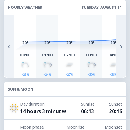
HOURLY WEATHER
TUESDAY, AUGUST 11
20°
20°
20°
20°
20°
‹
›
00:00
01:00
02:00
03:00
04:00
◔
◔
◔
◔
◔
23%
24%
27%
30%
36%
SUN & MOON
Day duration
Sunrise
Sunset
14 hours 3 minutes
06:13
20:16
Moon phase
Moonrise
Moonset