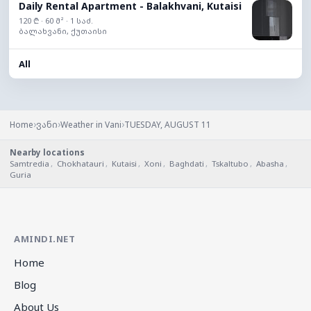
Daily Rental Apartment - Balakhvani, Kutaisi
120 ₾ · 60 მ² · 1 საძ.
ბალახვანი, ქუთაისი
All
›
›
›
Home
ვანი
Weather in Vani
TUESDAY, AUGUST 11
Nearby locations
Samtredia
,
Chokhatauri
,
Kutaisi
,
Xoni
,
Baghdati
,
Tskaltubo
,
Abasha
,
Guria
AMINDI.NET
Home
Blog
About Us