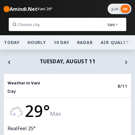
Amindi.Net
Vani 26°
ქარ
EN
Vani
TODAY
HOURLY
10 DAY
RADAR
AIR QUALITY
‹
›
TUESDAY, AUGUST 11
Weather in Vani
8/11
Day
29°
Max
RealFeel 25°