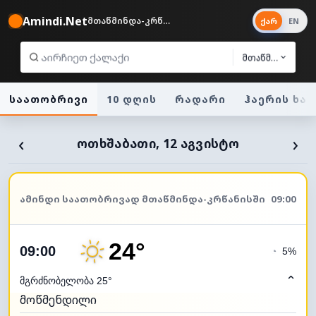
Amindi.Net
მთაწმინდა-კრწანისი 34°
ქარ
EN
მთაწმინდა-კრწ
საათობრივი
10 დღის
რადარი
ჰაერის ხა
‹
›
ᲝᲗᲮᲨᲐᲑᲐᲗᲘ, 12 ᲐᲒᲕᲘᲡᲢᲝ
ᲐᲛᲘᲜᲓᲘ ᲡᲐᲐᲗᲝᲑᲠᲘᲕᲐᲓ ᲛᲗᲐᲬᲛᲘᲜᲓᲐ-ᲙᲠᲬᲐᲜᲘᲡᲨᲘ
09:00
24°
09:00
◔
5%
⌃
მგრძნობელობა 25°
მოწმენდილი