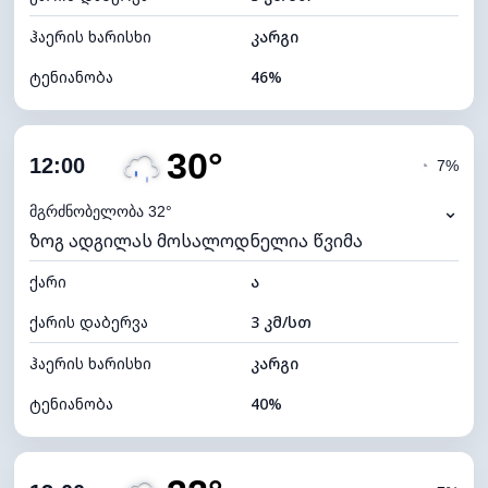
ჰაერის ხარისხი
კარგი
ტენიანობა
46%
შიდა ტენიანობა
46% (კომფორტული)
30°
ღრუბლიანობა
14%
12:00
◔
7%
ნამის წერტილი
16°C
⌄
მგრძნობელობა 32°
ზოგ ადგილას მოსალოდნელია წვიმა
ხილვადობა
10 კმ
ქარი
*
ა
7 (ნათელი)
განათების ინდექსი
ქარის დაბერვა
3 კმ/სთ
ღრუბლის სიმაღლე
10880 მ
ჰაერის ხარისხი
კარგი
ტენიანობა
40%
შიდა ტენიანობა
40% (ოდნავ მშრალი)
ღრუბლიანობა
72%