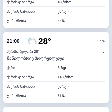
ქარის დაბერვა
4 კმ/სთ
ღრუბლის სიმაღლე
7840 მ
ჰაერის ხარისხი
კარგი
ტენიანობა
44%
შიდა ტენიანობა
44% (ოდნავ მშრალი)
28°
ღრუბლიანობა
59%
21:00
◔
5%
ნამის წერტილი
15°C
⌄
მგრძნობელობა 28°
ნაწილობრივ მოღრუბლული
ხილვადობა
10 კმ
ქარი
*
ჩ-ჩდ
7 (ნათელი)
განათების ინდექსი
ქარის დაბერვა
14 კმ/სთ
ღრუბლის სიმაღლე
7280 მ
ჰაერის ხარისხი
კარგი
ტენიანობა
51%
შიდა ტენიანობა
51% (კომფორტული)