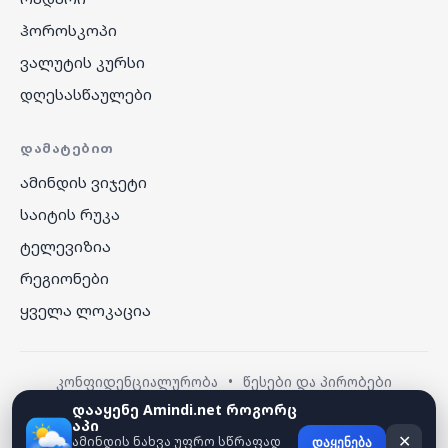
ჰოროსკოპი
ვალუტის კურსი
დღესასწაულები
ᲓᲐᲛᲐᲢᲔᲑᲘᲗ
ამინდის ვიჯეტი
საიტის რუკა
ტელევიზია
რეგიონები
ყველა ლოკაცია
კონფიდენციალურობა
•
წესები და პირობები
დააყენე Amindi.net როგორც
აპი
© 2026 amindi.net — ყველა უფლება დაცულია.
ამინდის ნახვა უფრო სწრაფად
✕
დაყენება