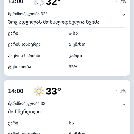
32°
13:00
◔
7%
ნამის წერტილი
15°C
⌄
მგრძნობელობა 32°
ზოგ ადგილას მოსალოდნელია წვიმა
ხილვადობა
10 კმ
ქარი
*
ა-სა
4 (მკრთალი)
განათების ინდექსი
ქარის დაბერვა
5 კმ/სთ
ღრუბლის სიმაღლე
6240 მ
ჰაერის ხარისხი
კარგი
ტენიანობა
35%
შიდა ტენიანობა
35% (ოდნავ მშრალი)
33°
ღრუბლიანობა
71%
14:00
◔
1%
ნამის წერტილი
15°C
⌄
მგრძნობელობა 33°
მოწმენდილი
ხილვადობა
10 კმ
ქარი
*
სა
4 (მკრთალი)
განათების ინდექსი
ქარის დაბერვა
8 კმ/სთ