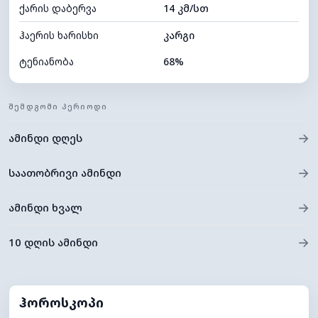
ქარის დაბერვა
14 კმ/სთ
ღრუბლის სიმაღლე
8400 მ
ჰაერის ხარისხი
კარგი
ტენიანობა
68%
შიდა ტენიანობა
68% (კომფორტული)
ᲨᲔᲛᲓᲒᲝᲛᲘ ᲞᲔᲠᲘᲝᲓᲘ
ღრუბლიანობა
75%
→
ამინდი დღეს
ნამის წერტილი
18°C
ხილვადობა
9 კმ
→
საათობრივი ამინდი
*
0 (ბნელი)
განათების ინდექსი
→
ამინდი ხვალ
ღრუბლის სიმაღლე
6000 მ
→
10 დღის ამინდი
ჰოროსკოპი