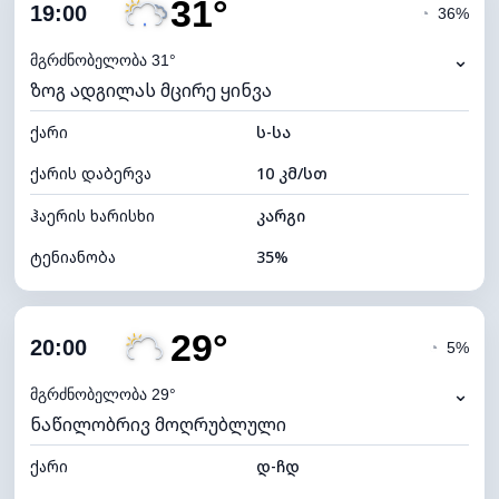
31°
ღრუბლიანობა
44%
19:00
◔
36%
ნამის წერტილი
14°C
⌄
მგრძნობელობა 31°
ზოგ ადგილას მცირე ყინვა
ხილვადობა
10 კმ
ქარი
*
ს-სა
7 (ნათელი)
განათების ინდექსი
ქარის დაბერვა
10 კმ/სთ
ღრუბლის სიმაღლე
8480 მ
ჰაერის ხარისხი
კარგი
ტენიანობა
35%
შიდა ტენიანობა
35% (ოდნავ მშრალი)
29°
ღრუბლიანობა
52%
20:00
◔
5%
ნამის წერტილი
14°C
⌄
მგრძნობელობა 29°
ნაწილობრივ მოღრუბლული
ხილვადობა
5 კმ
ქარი
*
დ-ჩდ
7 (ნათელი)
განათების ინდექსი