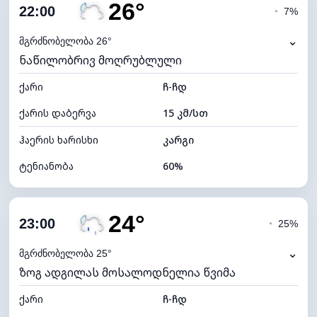
26°
ღრუბლიანობა
48%
22:00
◔
7%
ნამის წერტილი
17°C
⌄
მგრძნობელობა 26°
ნაწილობრივ მოღრუბლული
ხილვადობა
10 კმ
ქარი
*
ჩ-ჩდ
0 (ბნელი)
განათების ინდექსი
ქარის დაბერვა
15 კმ/სთ
ღრუბლის სიმაღლე
8160 მ
ჰაერის ხარისხი
კარგი
ტენიანობა
60%
შიდა ტენიანობა
60% (კომფორტული)
24°
ღრუბლიანობა
45%
23:00
◔
25%
ნამის წერტილი
17°C
⌄
მგრძნობელობა 25°
ზოგ ადგილას მოსალოდნელია წვიმა
ხილვადობა
10 კმ
ქარი
*
ჩ-ჩდ
0 (ბნელი)
განათების ინდექსი