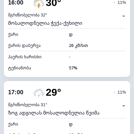
30°
ღრუბლიანობა
78%
16:00
◔
11%
ნამის წერტილი
20°C
⌄
მგრძნობელობა 32°
მოსალოდნელია ჭექა-ქუხილი
ხილვადობა
9 კმ
ქარი
*
დ
4 (მკრთალი)
განათების ინდექსი
ქარის დაბერვა
26 კმ/სთ
ღრუბლის სიმაღლე
5760 მ
ჰაერის ხარისხი
-
ტენიანობა
57%
შიდა ტენიანობა
57% (კომფორტული)
29°
ღრუბლიანობა
79%
17:00
◔
11%
ნამის წერტილი
21°C
⌄
მგრძნობელობა 31°
ზოგ ადგილას მოსალოდნელია წვიმა
ხილვადობა
9 კმ
ქარი
*
დ
4 (მკრთალი)
განათების ინდექსი