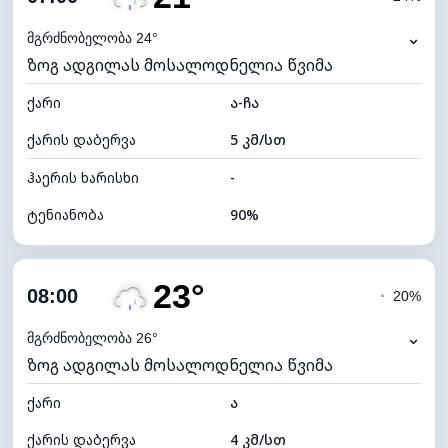
ნამის წერტილი
19°C
⌄
მგრძნობელობა 24°
ზოგ ადგილას მოსალოდნელია წვიმა
ხილვადობა
10 კმ
ქარი
*
ა-ჩა
0 (ბნელი)
განათების ინდექსი
ქარის დაბერვა
5 კმ/სთ
ღრუბლის სიმაღლე
6080 მ
ჰაერის ხარისხი
-
ტენიანობა
90%
შიდა ტენიანობა
90% (კომფორტული)
23°
ღრუბლიანობა
68%
08:00
◔
20%
ნამის წერტილი
20°C
⌄
მგრძნობელობა 26°
ზოგ ადგილას მოსალოდნელია წვიმა
ხილვადობა
10 კმ
ქარი
*
ა
4 (მკრთალი)
განათების ინდექსი
ქარის დაბერვა
4 კმ/სთ
ღრუბლის სიმაღლე
6560 მ