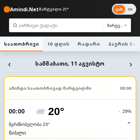
Amindi.Net
მარტვილი 21°
ქარ
EN
მარტვილი
საათობრივი
10 დღის
რადარი
ჰაერის ხა
‹
›
ᲡᲐᲛᲨᲐᲑᲐᲗᲘ, 11 ᲐᲒᲕᲘᲡᲢᲝ
ᲐᲛᲘᲜᲓᲘ ᲡᲐᲐᲗᲝᲑᲠᲘᲕᲐᲓ ᲛᲐᲠᲢᲕᲘᲚᲨᲘ
00:00
20°
00:00
◔
29%
⌃
მგრძნობელობა 23°
ნისლი