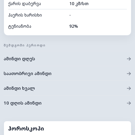
ქარის დაბერვა
10 კმ/სთ
ღრუბლის სიმაღლე
5360 მ
ჰაერის ხარისხი
-
ტენიანობა
92%
შიდა ტენიანობა
92% (კომფორტული)
ᲨᲔᲛᲓᲒᲝᲛᲘ ᲞᲔᲠᲘᲝᲓᲘ
ღრუბლიანობა
85%
→
ამინდი დღეს
ნამის წერტილი
20°C
ხილვადობა
10 კმ
→
საათობრივი ამინდი
*
0 (ბნელი)
განათების ინდექსი
→
ამინდი ხვალ
ღრუბლის სიმაღლე
5200 მ
→
10 დღის ამინდი
ჰოროსკოპი