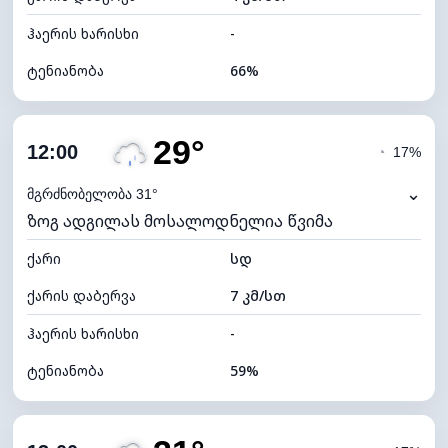
ჰაერის ხარისხი
-
ტენიანობა
66%
შიდა ტენიანობა
66% (კომფორტული)
29°
ღრუბლიანობა
78%
12:00
◔
17%
ნამის წერტილი
20°C
⌄
მგრძნობელობა 31°
ზოგ ადგილას მოსალოდნელია წვიმა
ხილვადობა
10 კმ
ქარი
*
სდ
4 (მკრთალი)
განათების ინდექსი
ქარის დაბერვა
7 კმ/სთ
ღრუბლის სიმაღლე
5760 მ
ჰაერის ხარისხი
-
ტენიანობა
59%
შიდა ტენიანობა
59% (კომფორტული)
ღრუბლიანობა
78%