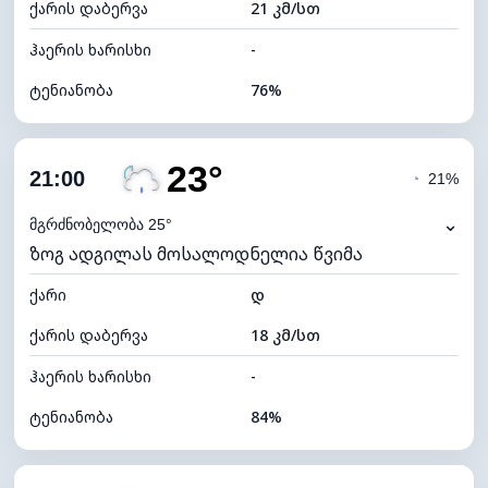
ქარის დაბერვა
21 კმ/სთ
ღრუბლის სიმაღლე
6400 მ
ჰაერის ხარისხი
-
ტენიანობა
76%
შიდა ტენიანობა
76% (კომფორტული)
23°
ღრუბლიანობა
74%
21:00
◔
21%
ნამის წერტილი
20°C
⌄
მგრძნობელობა 25°
ზოგ ადგილას მოსალოდნელია წვიმა
ხილვადობა
10 კმ
ქარი
*
დ
4 (მკრთალი)
განათების ინდექსი
ქარის დაბერვა
18 კმ/სთ
ღრუბლის სიმაღლე
6080 მ
ჰაერის ხარისხი
-
ტენიანობა
84%
შიდა ტენიანობა
84% (კომფორტული)