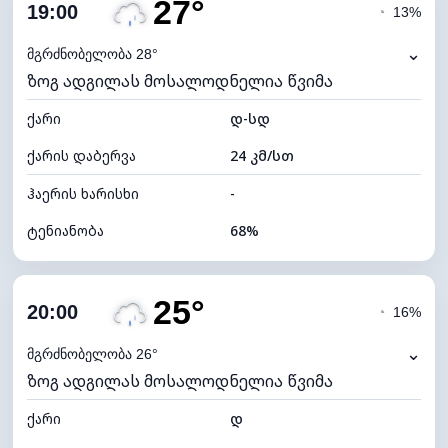
27°
ღრუბლიანობა
73%
19:00
◔
13%
ნამის წერტილი
21°C
⌄
მგრძნობელობა 28°
ზოგ ადგილას მოსალოდნელია წვიმა
ხილვადობა
10 კმ
ქარი
*
დ-სდ
4 (მკრთალი)
განათების ინდექსი
ქარის დაბერვა
24 კმ/სთ
ღრუბლის სიმაღლე
6160 მ
ჰაერის ხარისხი
-
ტენიანობა
68%
შიდა ტენიანობა
68% (კომფორტული)
25°
ღრუბლიანობა
70%
20:00
◔
16%
ნამის წერტილი
21°C
⌄
მგრძნობელობა 26°
ზოგ ადგილას მოსალოდნელია წვიმა
ხილვადობა
10 კმ
ქარი
*
დ
4 (მკრთალი)
განათების ინდექსი