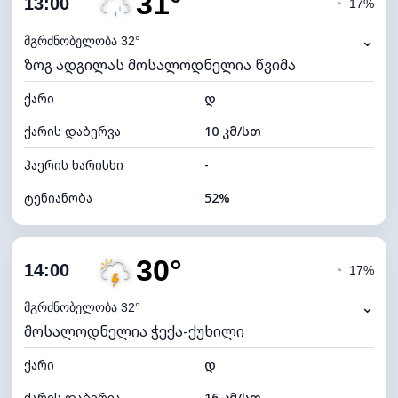
31°
13:00
◔
17%
ნამის წერტილი
20°C
⌄
მგრძნობელობა 32°
ზოგ ადგილას მოსალოდნელია წვიმა
ხილვადობა
10 კმ
ქარი
*
დ
4 (მკრთალი)
განათების ინდექსი
ქარის დაბერვა
10 კმ/სთ
ღრუბლის სიმაღლე
5760 მ
ჰაერის ხარისხი
-
ტენიანობა
52%
შიდა ტენიანობა
52% (კომფორტული)
30°
ღრუბლიანობა
77%
14:00
◔
17%
ნამის წერტილი
20°C
⌄
მგრძნობელობა 32°
მოსალოდნელია ჭექა-ქუხილი
ხილვადობა
10 კმ
ქარი
*
დ
4 (მკრთალი)
განათების ინდექსი
ქარის დაბერვა
16 კმ/სთ