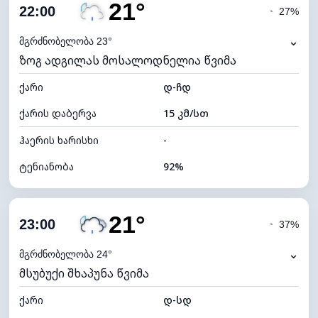
21°
ღრუბლიანობა
79%
22:00
◔
27%
ნამის წერტილი
20°C
⌄
მგრძნობელობა 23°
ზოგ ადგილას მოსალოდნელია წვიმა
ხილვადობა
10 კმ
ქარი
*
დ-ჩდ
0 (ბნელი)
განათების ინდექსი
ქარის დაბერვა
15 კმ/სთ
ღრუბლის სიმაღლე
5680 მ
ჰაერის ხარისხი
-
ტენიანობა
92%
შიდა ტენიანობა
92% (კომფორტული)
21°
ღრუბლიანობა
83%
23:00
◔
37%
ნამის წერტილი
20°C
⌄
მგრძნობელობა 24°
მსუბუქი შხაპუნა წვიმა
ხილვადობა
10 კმ
ქარი
*
დ-სდ
0 (ბნელი)
განათების ინდექსი