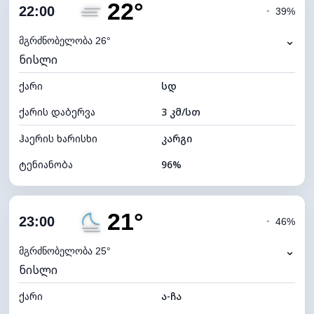
22°
ღრუბლიანობა
31%
22:00
◔
39%
ნამის წერტილი
21°C
⌄
მგრძნობელობა 26°
ნისლი
ხილვადობა
10 კმ
ქარი
*
სდ
0 (ბნელი)
განათების ინდექსი
ქარის დაბერვა
3 კმ/სთ
ღრუბლის სიმაღლე
9520 მ
ჰაერის ხარისხი
კარგი
ტენიანობა
96%
შიდა ტენიანობა
96% (კომფორტული)
21°
ღრუბლიანობა
84%
23:00
◔
46%
ნამის წერტილი
21°C
⌄
მგრძნობელობა 25°
ნისლი
ხილვადობა
2 კმ
ქარი
*
ა-ჩა
0 (ბნელი)
განათების ინდექსი