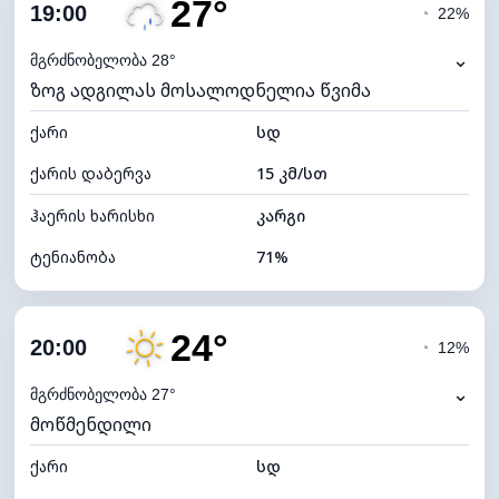
27°
ღრუბლიანობა
77%
19:00
◔
22%
ნამის წერტილი
20°C
⌄
მგრძნობელობა 28°
ზოგ ადგილას მოსალოდნელია წვიმა
ხილვადობა
10 კმ
ქარი
*
სდ
4 (მკრთალი)
განათების ინდექსი
ქარის დაბერვა
15 კმ/სთ
ღრუბლის სიმაღლე
5840 მ
ჰაერის ხარისხი
კარგი
ტენიანობა
71%
შიდა ტენიანობა
71% (კომფორტული)
24°
ღრუბლიანობა
89%
20:00
◔
12%
ნამის წერტილი
21°C
⌄
მგრძნობელობა 27°
მოწმენდილი
ხილვადობა
10 კმ
ქარი
*
სდ
4 (მკრთალი)
განათების ინდექსი