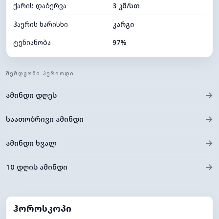
ქარის დაბერვა
3 კმ/სთ
ღრუბლის სიმაღლე
5280 მ
ჰაერის ხარისხი
კარგი
ტენიანობა
97%
შიდა ტენიანობა
97% (კომფორტული)
ᲨᲔᲛᲓᲒᲝᲛᲘ ᲞᲔᲠᲘᲝᲓᲘ
ღრუბლიანობა
100%
→
ამინდი დღეს
ნამის წერტილი
21°C
ხილვადობა
0 კმ
→
საათობრივი ამინდი
*
0 (ბნელი)
განათების ინდექსი
→
ამინდი ხვალ
ღრუბლის სიმაღლე
4000 მ
→
10 დღის ამინდი
ჰოროსკოპი