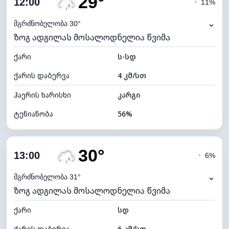
29°
12:00
◔
11%
ნამის წერტილი
20°C
⌄
მგრძნობელობა 30°
ზოგ ადგილას მოსალოდნელია წვიმა
ხილვადობა
10 კმ
ქარი
*
ს-სდ
7 (ნათელი)
განათების ინდექსი
ქარის დაბერვა
4 კმ/სთ
ღრუბლის სიმაღლე
9840 მ
ჰაერის ხარისხი
კარგი
ტენიანობა
56%
შიდა ტენიანობა
56% (კომფორტული)
30°
ღრუბლიანობა
87%
13:00
◔
6%
ნამის წერტილი
19°C
⌄
მგრძნობელობა 31°
ზოგ ადგილას მოსალოდნელია წვიმა
ხილვადობა
10 კმ
ქარი
*
სდ
4 (მკრთალი)
განათების ინდექსი
ქარის დაბერვა
6 კმ/სთ