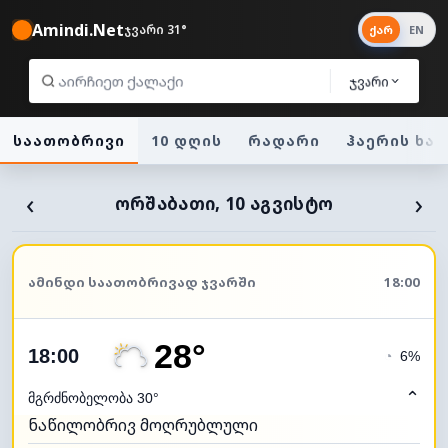
Amindi.Net
ჯვარი 31°
ქარ
EN
ჯვარი
საათობრივი
10 დღის
რადარი
ჰაერის ხა
‹
›
ᲝᲠᲨᲐᲑᲐᲗᲘ, 10 ᲐᲒᲕᲘᲡᲢᲝ
ᲐᲛᲘᲜᲓᲘ ᲡᲐᲐᲗᲝᲑᲠᲘᲕᲐᲓ ᲯᲕᲐᲠᲨᲘ
18:00
28°
18:00
◔
6%
⌃
მგრძნობელობა 30°
ნაწილობრივ მოღრუბლული