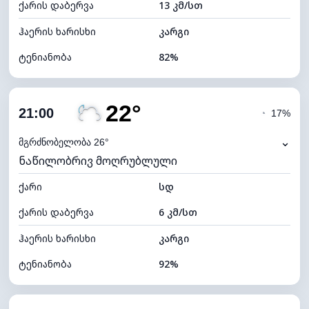
ქარის დაბერვა
13 კმ/სთ
ღრუბლის სიმაღლე
4880 მ
ჰაერის ხარისხი
კარგი
ტენიანობა
82%
შიდა ტენიანობა
82% (კომფორტული)
22°
ღრუბლიანობა
25%
21:00
◔
17%
ნამის წერტილი
21°C
⌄
მგრძნობელობა 26°
ნაწილობრივ მოღრუბლული
ხილვადობა
10 კმ
ქარი
*
სდ
7 (ნათელი)
განათების ინდექსი
ქარის დაბერვა
6 კმ/სთ
ღრუბლის სიმაღლე
10000 მ
ჰაერის ხარისხი
კარგი
ტენიანობა
92%
შიდა ტენიანობა
92% (კომფორტული)