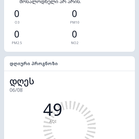
მოსალოდნელი არ არის.
0
0
O3
PM10
0
0
PM2.5
NO2
ᲓᲦᲘᲣᲠᲘ ᲞᲠᲝᲒᲜᲝᲖᲘ
დღეს
06/08
49
AQI