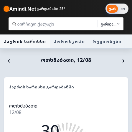
Amindi.Net
გარდაბანი 25°
ქარ
EN
გარდაბანი
ჰაერის ხარისხი
ჰოროსკოპი
რეგიონები
‹
›
ᲝᲗᲮᲨᲐᲑᲐᲗᲘ, 12/08
ᲰᲐᲔᲠᲘᲡ ᲮᲐᲠᲘᲡᲮᲘ ᲒᲐᲠᲓᲐᲑᲐᲜᲨᲘ
ოთხშაბათი
12/08
30