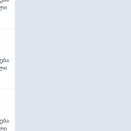
ლი
ება
ლი
ება
ლი