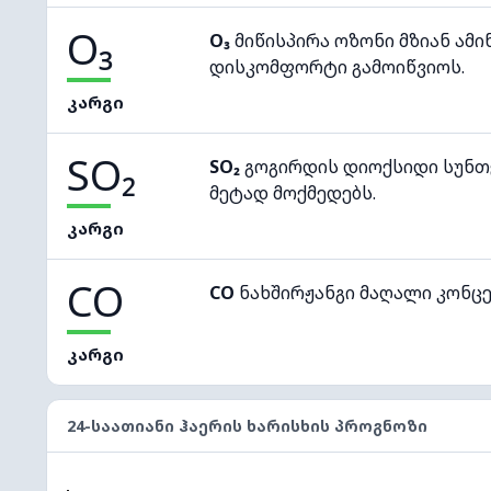
O₃
O₃
მიწისპირა ოზონი მზიან ამი
დისკომფორტი გამოიწვიოს.
კარგი
SO₂
SO₂
გოგირდის დიოქსიდი სუნთქ
მეტად მოქმედებს.
კარგი
CO
CO
ნახშირჟანგი მაღალი კონც
კარგი
24-ᲡᲐᲐᲗᲘᲐᲜᲘ ᲰᲐᲔᲠᲘᲡ ᲮᲐᲠᲘᲡᲮᲘᲡ ᲞᲠᲝᲒᲜᲝᲖᲘ