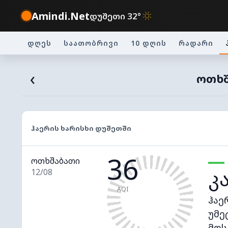
Amindi.Net
დუშეთი 32°
დღეს
საათობრივი
10 დღის
რადარი
‹
ᲝᲗᲮᲨ
ᲰᲐᲔᲠᲘᲡ ᲮᲐᲠᲘᲡᲮᲘ ᲓᲣᲨᲔᲗᲨᲘ
36
ოთხშაბათი
კ
12/08
AQI
ჰაე
უმე
მოს