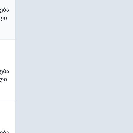
ება
ლი
ება
ლი
ება