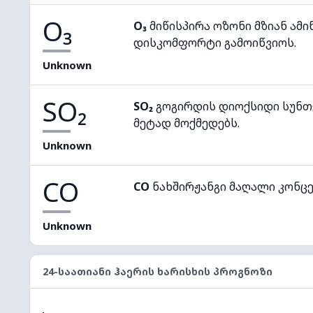
O₃
O₃
მიწისპირა ოზონი მზიან ამი
დისკომფორტი გამოიწვიოს.
Unknown
SO₂
SO₂
გოგირდის დიოქსიდი სუნთქ
მეტად მოქმედებს.
Unknown
CO
CO
ნახშირჟანგი მაღალი კონც
Unknown
24-ᲡᲐᲐᲗᲘᲐᲜᲘ ᲰᲐᲔᲠᲘᲡ ᲮᲐᲠᲘᲡᲮᲘᲡ ᲞᲠᲝᲒᲜᲝᲖᲘ