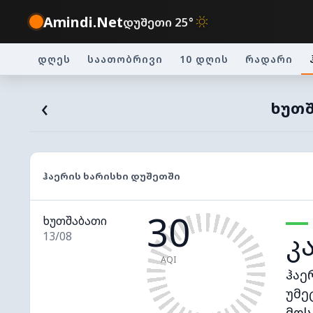
Amindi.Net
დუშეთი 25°
დღეს
საათობრივი
10 დღის
რადარი
‹
ᲮᲣᲗᲨ
ᲰᲐᲔᲠᲘᲡ ᲮᲐᲠᲘᲡᲮᲘ ᲓᲣᲨᲔᲗᲨᲘ
30
ხუთშაბათი
კ
13/08
AQI
ჰაე
უმე
მოს