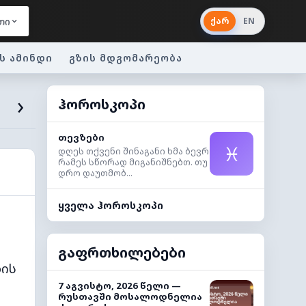
ქარ
EN
თი
ს ამინდი
გზის მდგომარეობა
›
ჰოროსკოპი
თევზები
♓
დღეს თქვენი შინაგანი ხმა ბევრ
რამეს სწორად მიგანიშნებთ. თუ
დრო დაუთმობ...
ყველა ჰოროსკოპი
გაფრთხილებები
ბის
7 აგვისტო, 2026 წელი —
რუსთავში მოსალოდნელია