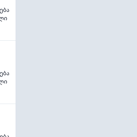
ება
ლი
ება
ლი
ება