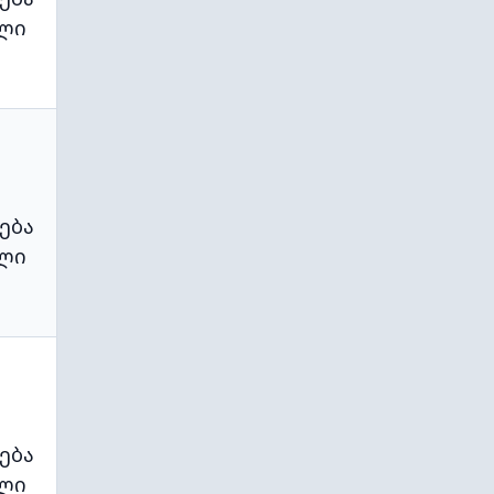
ლი
ება
ლი
ება
ლი